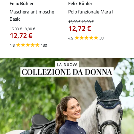
Felix Bühler
Felix Bühler
Fel
Maschera antimosche
Polo funzionale Mara II
Mas
Basic
On-
15,90 €
19,90 €
12,72 €
15,90 €
19,90 €
15,9
12,72 €
12
4.9
38
4.8
130
4.5