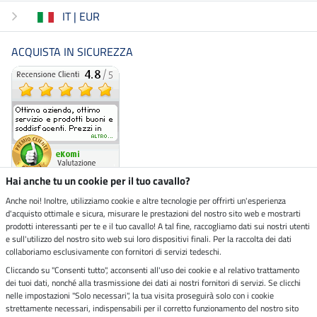
IT | EUR
ACQUISTA IN SICUREZZA
Hai anche tu un cookie per il tuo cavallo?
Anche noi! Inoltre, utilizziamo cookie e altre tecnologie per offrirti un'esperienza
d'acquisto ottimale e sicura, misurare le prestazioni del nostro sito web e mostrarti
Negozio ecosostenibile
prodotti interessanti per te e il tuo cavallo! A tal fine, raccogliamo dati sui nostri utenti
e sull'utilizzo del nostro sito web sui loro dispositivi finali. Per la raccolta dei dati
collaboriamo esclusivamente con fornitori di servizi tedeschi.
Spedizioni tramite
Cliccando su "Consenti tutto", acconsenti all'uso dei cookie e al relativo trattamento
dei tuoi dati, nonché alla trasmissione dei dati ai nostri fornitori di servizi. Se clicchi
Paga in sicurezza con
nelle impostazioni "Solo necessari", la tua visita proseguirà solo con i cookie
strettamente necessari, indispensabili per il corretto funzionamento del nostro sito