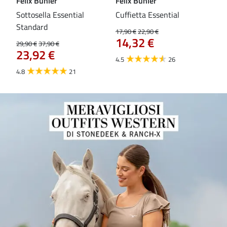
Felix Bühler
Felix Bühler
Fel
Sottosella Essential
Cuffietta Essential
Fas
Standard
17,90 €
22,90 €
19,9
14,32 €
15
29,90 €
37,90 €
23,92 €
4.5
26
4.8
4.8
21