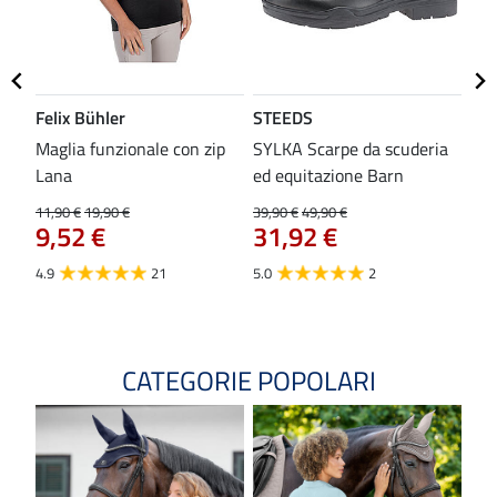
Felix Bühler
STEEDS
SH
Maglia funzionale con zip
SYLKA Scarpe da scuderia
Sot
Lana
ed equitazione Barn
29,9
23
11,90 €
19,90 €
39,90 €
49,90 €
9,52 €
31,92 €
4.9
4.9
21
5.0
2
CATEGORIE POPOLARI