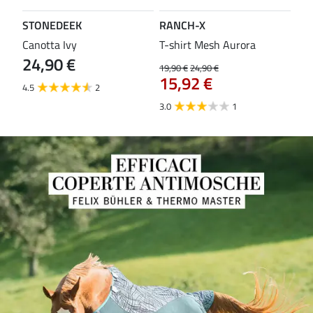
STONEDEEK
RANCH-X
ST
Canotta Ivy
T-shirt Mesh Aurora
T-s
24,90 €
19,90 €
24,90 €
14,9
15,92 €
11
4.5
2
3.0
1
5.0