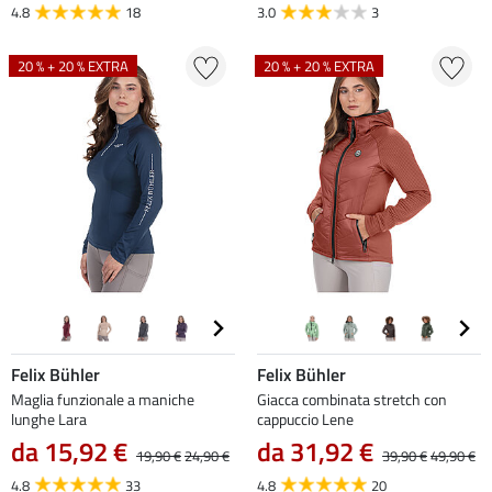
4.8
18
3.0
3
20 % + 20 % EXTRA
20 % + 20 % EXTRA
Felix Bühler
Felix Bühler
Maglia funzionale a maniche
Giacca combinata stretch con
lunghe Lara
cappuccio Lene
da 15,92 €
da 31,92 €
19,90 €
24,90 €
39,90 €
49,90 €
4.8
33
4.8
20