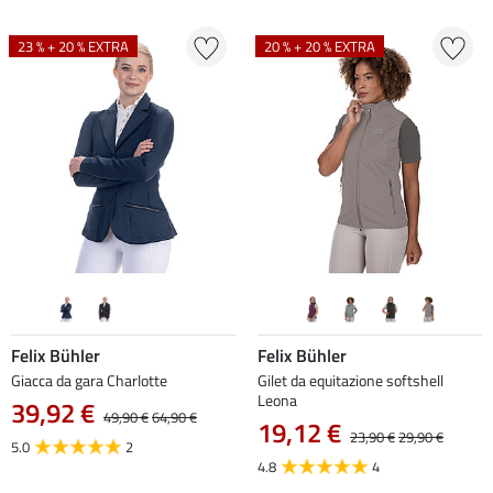
23 % + 20 % EXTRA
20 % + 20 % EXTRA
Felix Bühler
Felix Bühler
Giacca da gara Charlotte
Gilet da equitazione softshell
Leona
39,92 €
49,90 €
64,90 €
19,12 €
23,90 €
29,90 €
5.0
2
4.8
4