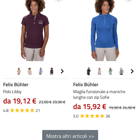
Felix Bühler
Felix Bühler
Polo Libby
Maglia funzionale a maniche
lunghe con zip Sofie
da 19,12 €
23,90 €
29,90 €
da 15,92 €
19,90 €
24,90 €
4.8
21
5.0
26
Mostra altri articoli >>