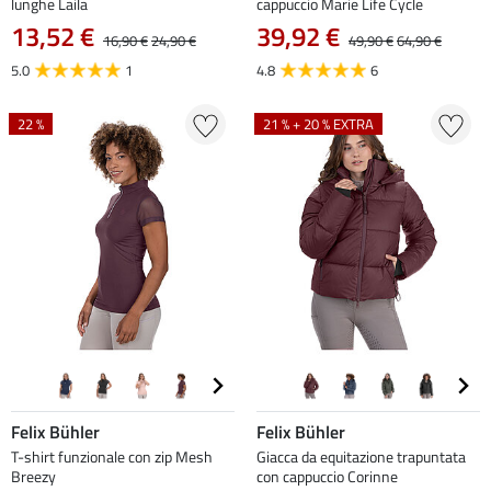
lunghe Laila
cappuccio Marie Life Cycle
13,52 €
39,92 €
16,90 €
24,90 €
49,90 €
64,90 €
5.0
1
4.8
6
22 %
21 % + 20 % EXTRA
Felix Bühler
Felix Bühler
T-shirt funzionale con zip Mesh
Giacca da equitazione trapuntata
Breezy
con cappuccio Corinne