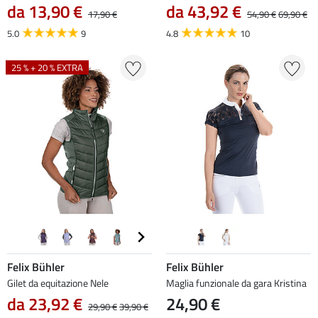
da 13,90 €
da 43,92 €
17,90 €
54,90 €
69,90 €
5.0
9
4.8
10
25 % + 20 % EXTRA
Felix Bühler
Felix Bühler
Gilet da equitazione Nele
Maglia funzionale da gara Kristina
da 23,92 €
24,90 €
29,90 €
39,90 €