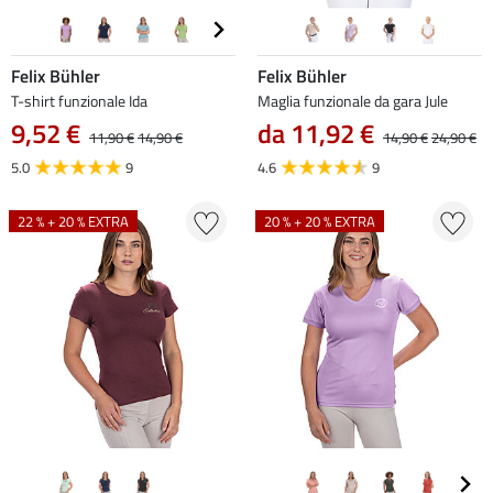
Felix Bühler
Felix Bühler
T-shirt funzionale Ida
Maglia funzionale da gara Jule
9,52 €
da 11,92 €
11,90 €
14,90 €
14,90 €
24,90 €
5.0
9
4.6
9
22 % + 20 % EXTRA
20 % + 20 % EXTRA