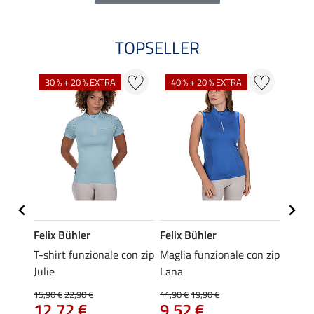
TOPSELLER
30 % + 20 % EXTRA
40 % + 20 % EXTRA
20 %
Felix Bühler
Felix Bühler
Felix
da
T-shirt funzionale con zip
Maglia funzionale con zip
Polo 
Julie
Lana
15,90 
12,
15,90 €
22,90 €
11,90 €
19,90 €
12,72 €
9,52 €