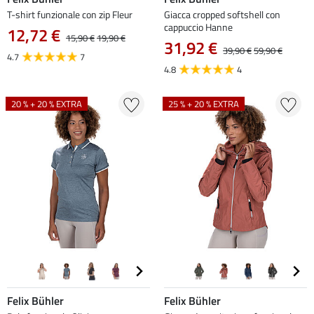
T-shirt funzionale con zip Fleur
Giacca cropped softshell con
cappuccio Hanne
12,72 €
15,90 €
19,90 €
31,92 €
39,90 €
59,90 €
4.7
7
4.8
4
20 % + 20 % EXTRA
25 % + 20 % EXTRA
Felix Bühler
Felix Bühler