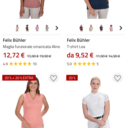
Felix Bühler
Felix Bühler
Maglia funzionale smanicata Aline
T-shirt Lea
12,72 €
da 9,52 €
15,90 €
19,90 €
11,90 €
14,90 €
4.9
10
5.0
5
20 % + 20 % EXTRA
20 %