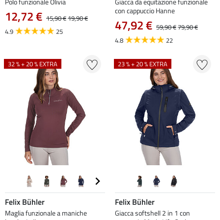
Polo funzionale Olivia
Giacca da equitazione funzionale
con cappuccio Hanne
12,72 €
15,90 €
19,90 €
47,92 €
59,90 €
79,90 €
4.9
25
4.8
22
32 % + 20 % EXTRA
23 % + 20 % EXTRA
Felix Bühler
Felix Bühler
Maglia funzionale a maniche
Giacca softshell 2 in 1 con