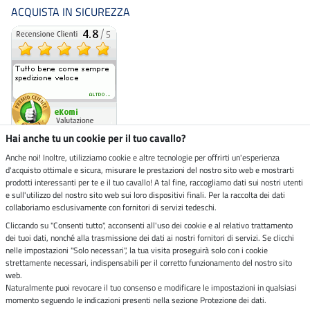
ACQUISTA IN SICUREZZA
Hai anche tu un cookie per il tuo cavallo?
Anche noi! Inoltre, utilizziamo cookie e altre tecnologie per offrirti un'esperienza
d'acquisto ottimale e sicura, misurare le prestazioni del nostro sito web e mostrarti
Negozio ecosostenibile
prodotti interessanti per te e il tuo cavallo! A tal fine, raccogliamo dati sui nostri utenti
e sull'utilizzo del nostro sito web sui loro dispositivi finali. Per la raccolta dei dati
collaboriamo esclusivamente con fornitori di servizi tedeschi.
Spedizioni tramite
Cliccando su "Consenti tutto", acconsenti all'uso dei cookie e al relativo trattamento
dei tuoi dati, nonché alla trasmissione dei dati ai nostri fornitori di servizi. Se clicchi
Paga in sicurezza con
nelle impostazioni "Solo necessari", la tua visita proseguirà solo con i cookie
strettamente necessari, indispensabili per il corretto funzionamento del nostro sito
web.
Naturalmente puoi revocare il tuo consenso e modificare le impostazioni in qualsiasi
Note legali
momento seguendo le indicazioni presenti nella sezione Protezione dei dati.