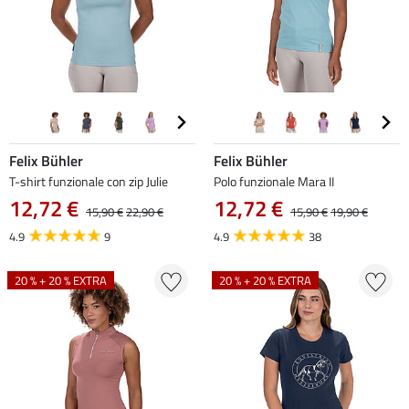
Felix Bühler
Felix Bühler
T-shirt funzionale con zip Julie
Polo funzionale Mara II
12,72 €
12,72 €
15,90 €
22,90 €
15,90 €
19,90 €
4.9
9
4.9
38
20 % + 20 % EXTRA
20 % + 20 % EXTRA