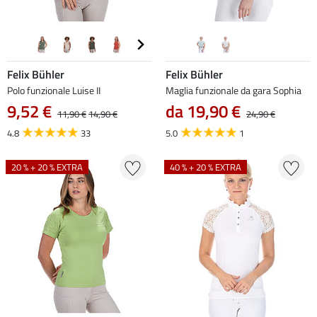
Felix Bühler
Felix Bühler
Polo funzionale Luise II
Maglia funzionale da gara Sophia
9,52 €
da 19,90 €
11,90 €
14,90 €
24,90 €
4.8
33
5.0
1
20 % + 20 % EXTRA
40 % + 20 % EXTRA