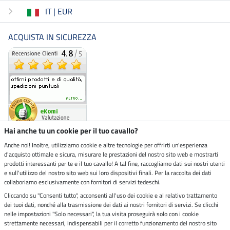
IT | EUR
ACQUISTA IN SICUREZZA
Hai anche tu un cookie per il tuo cavallo?
Anche noi! Inoltre, utilizziamo cookie e altre tecnologie per offrirti un'esperienza
d'acquisto ottimale e sicura, misurare le prestazioni del nostro sito web e mostrarti
Negozio ecosostenibile
prodotti interessanti per te e il tuo cavallo! A tal fine, raccogliamo dati sui nostri utenti
e sull'utilizzo del nostro sito web sui loro dispositivi finali. Per la raccolta dei dati
collaboriamo esclusivamente con fornitori di servizi tedeschi.
Spedizioni tramite
Cliccando su "Consenti tutto", acconsenti all'uso dei cookie e al relativo trattamento
dei tuoi dati, nonché alla trasmissione dei dati ai nostri fornitori di servizi. Se clicchi
Paga in sicurezza con
nelle impostazioni "Solo necessari", la tua visita proseguirà solo con i cookie
strettamente necessari, indispensabili per il corretto funzionamento del nostro sito