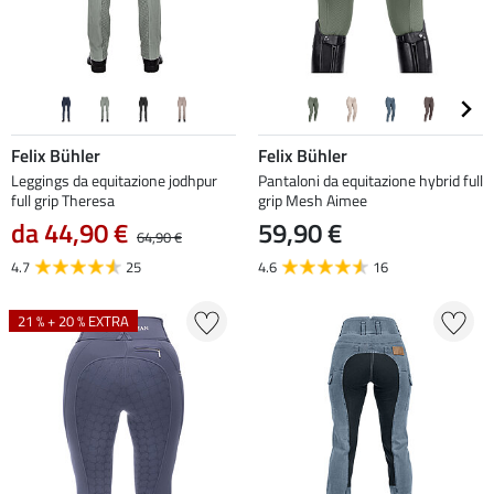
Felix Bühler
Felix Bühler
Leggings da equitazione jodhpur
Pantaloni da equitazione hybrid full
full grip Theresa
grip Mesh Aimee
da 44,90 €
59,90 €
64,90 €
4.7
25
4.6
16
21 % + 20 % EXTRA