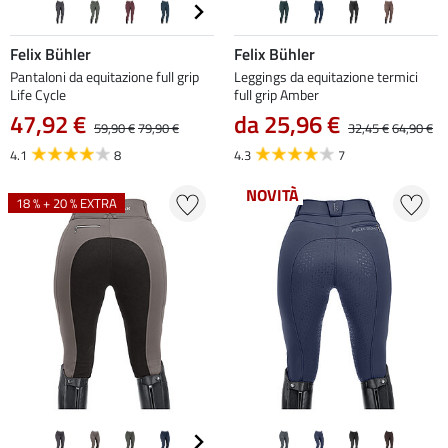
Felix Bühler
Felix Bühler
Pantaloni da equitazione full grip
Leggings da equitazione termici
Life Cycle
full grip Amber
47,92 €
da 25,96 €
59,90 €
79,90 €
32,45 €
64,90 €
4.1
8
4.3
7
NOVITÀ
18 % + 20 % EXTRA