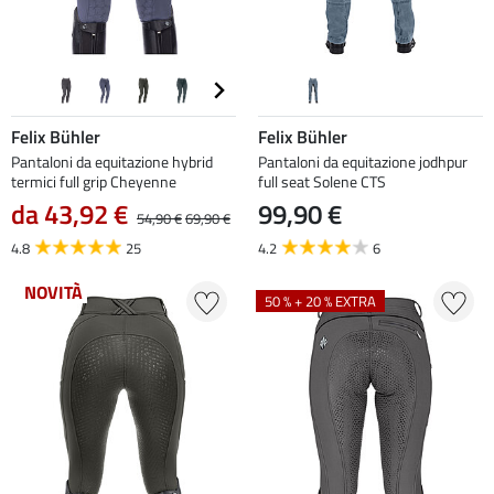
Felix Bühler
Felix Bühler
Pantaloni da equitazione hybrid
Pantaloni da equitazione jodhpur
termici full grip Cheyenne
full seat Solene CTS
da 43,92 €
99,90 €
54,90 €
69,90 €
4.8
25
4.2
6
NOVITÀ
50 % + 20 % EXTRA