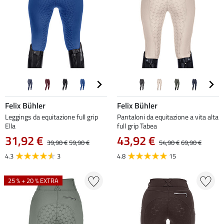
Felix Bühler
Felix Bühler
Leggings da equitazione full grip
Pantaloni da equitazione a vita alta
Ella
full grip Tabea
31,92 €
43,92 €
39,90 €
59,90 €
54,90 €
69,90 €
4.3
3
4.8
15
25 % + 20 % EXTRA