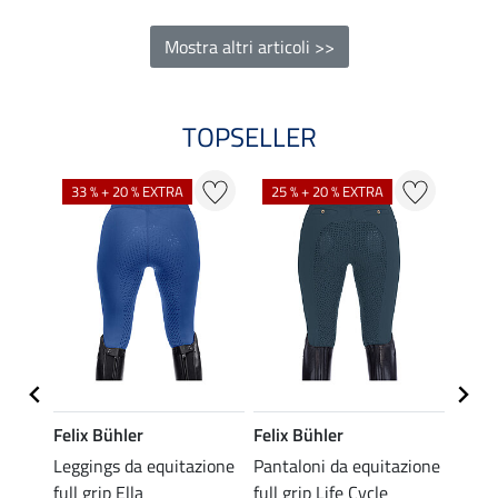
Mostra altri articoli >>
TOPSELLER
33 % + 20 % EXTRA
25 % + 20 % EXTRA
20 %
Felix Bühler
Felix Bühler
Felix
azione
Leggings da equitazione
Pantaloni da equitazione
Leggi
full grip Ella
full grip Life Cycle
full g