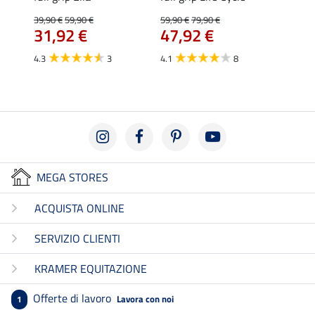
39,90 €
59,90 €
59,90 €
79,90 €
59,90 
31,92 €
47,92 €
da 
4.3
3
4.1
8
4.8
MEGA STORES
ACQUISTA ONLINE
SERVIZIO CLIENTI
KRAMER EQUITAZIONE
Offerte di lavoro
Lavora con noi
1