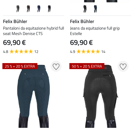
Felix Bühler
Felix Bühler
Pantaloni da equitazione hybrid full
Jeans da equitazione full grip
seat Mesh Denise CTS
Estelle
69,90 €
69,90 €
4.8
12
4.9
14
25 % + 20 % EXTRA
50 % + 20 % EXTRA