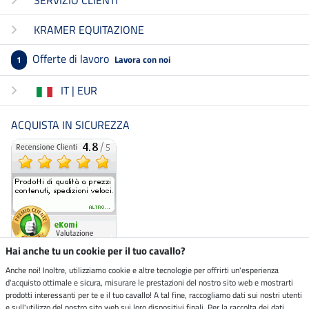
SERVIZIO CLIENTI
KRAMER EQUITAZIONE
Offerte di lavoro
Lavora con noi
1
IT | EUR
ACQUISTA IN SICUREZZA
Hai anche tu un cookie per il tuo cavallo?
Anche noi! Inoltre, utilizziamo cookie e altre tecnologie per offrirti un'esperienza
d'acquisto ottimale e sicura, misurare le prestazioni del nostro sito web e mostrarti
Negozio ecosostenibile
prodotti interessanti per te e il tuo cavallo! A tal fine, raccogliamo dati sui nostri utenti
e sull'utilizzo del nostro sito web sui loro dispositivi finali. Per la raccolta dei dati