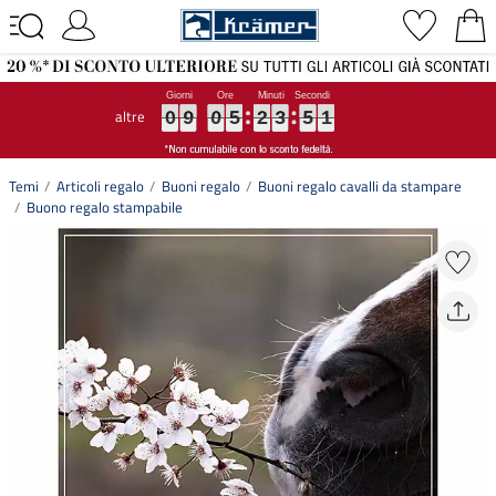
altre
0
0
0
9
9
9
0
0
0
5
5
5
2
2
2
3
3
3
5
5
5
1
1
1
0
9
0
5
2
3
5
1
Temi
Articoli regalo
Buoni regalo
Buoni regalo cavalli da stampare
Buono regalo stampabile