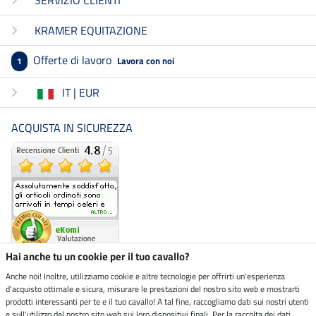
SERVIZIO CLIENTI
KRAMER EQUITAZIONE
Offerte di lavoro
Lavora con noi
1
IT | EUR
ACQUISTA IN SICUREZZA
Hai anche tu un cookie per il tuo cavallo?
Anche noi! Inoltre, utilizziamo cookie e altre tecnologie per offrirti un'esperienza
d'acquisto ottimale e sicura, misurare le prestazioni del nostro sito web e mostrarti
Negozio ecosostenibile
prodotti interessanti per te e il tuo cavallo! A tal fine, raccogliamo dati sui nostri utenti
e sull'utilizzo del nostro sito web sui loro dispositivi finali. Per la raccolta dei dati