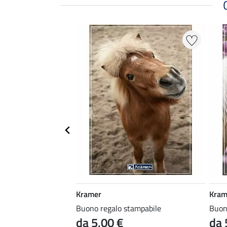
Kramer
Kram
ampabile
Buono regalo stampabile
Buon
da 5,00 €
da 