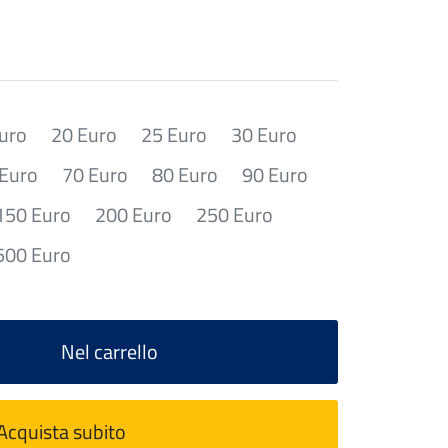
uro
20 Euro
25 Euro
30 Euro
 Euro
70 Euro
80 Euro
90 Euro
150 Euro
200 Euro
250 Euro
500 Euro
Nel carrello
Acquista subito