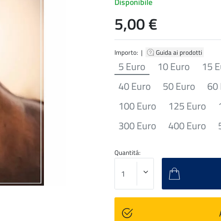
Disponibile
5,00 €
Importo: |
Guida ai prodotti
5 Euro
10 Euro
15 E
40 Euro
50 Euro
60
100 Euro
125 Euro
300 Euro
400 Euro
Quantitá: