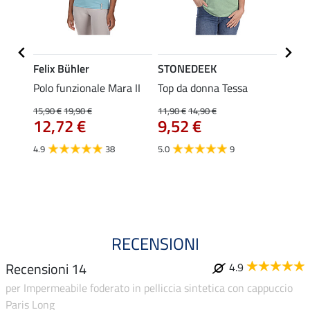
Felix Bühler
STONEDEEK
Felix
Polo funzionale Mara II
Top da donna Tessa
Magli
gara J
15,90 €
19,90 €
11,90 €
14,90 €
12,72 €
9,52 €
24,90 
da 
4.9
38
5.0
9
4.6
RECENSIONI
Recensioni 14
4.9
per Impermeabile foderato in pelliccia sintetica con cappuccio
Paris Long