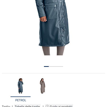
PETROL
Taglia: |
Tabella delle taglie
|
Guida ai prodotti