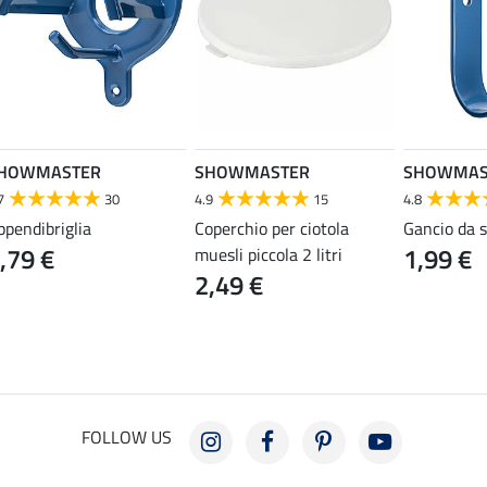
HOWMASTER
SHOWMASTER
SHOWMAS
7
30
4.9
15
4.8
ppendibriglia
Coperchio per ciotola
Gancio da 
,79 €
1,99 €
muesli piccola 2 litri
2,49 €
FOLLOW US