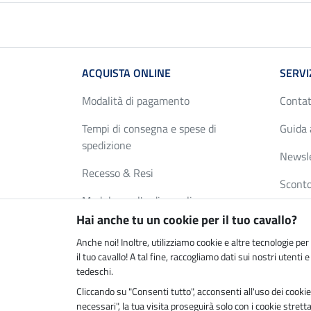
ACQUISTA ONLINE
SERVI
Modalità di pagamento
Contat
Tempi di consegna e spese di
Guida 
spedizione
Newsl
Recesso & Resi
Sconto
Modulo per l'ordine online
Tabella
Hai anche tu un cookie per il tuo cavallo?
Buoni
Richie
Anche noi! Inoltre, utilizziamo cookie e altre tecnologie pe
FAQ
il tuo cavallo! A tal fine, raccogliamo dati sui nostri utenti 
tedeschi.
Cliccando su "Consenti tutto", acconsenti all'uso dei cookie 
necessari", la tua visita proseguirà solo con i cookie stre