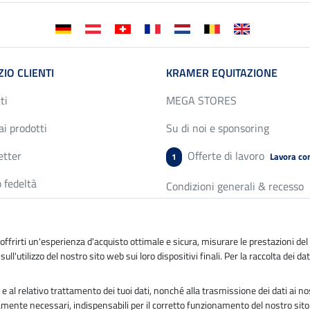
ZIO CLIENTI
KRAMER EQUITAZIONE
ti
MEGA STORES
ai prodotti
Su di noi e sponsoring
etter
Offerte di lavoro
Lavora con
1
 fedeltà
Condizioni generali & recesso
 delle taglie
Protezione dati & Cookies
di un catalogo
Note legali
r offrirti un'esperienza d'acquisto ottimale e sicura, misurare le prestazioni de
e sull'utilizzo del nostro sito web sui loro dispositivi finali. Per la raccolta dei
e al relativo trattamento dei tuoi dati, nonché alla trasmissione dei dati ai nost
ttamente necessari, indispensabili per il corretto funzionamento del nostro sit