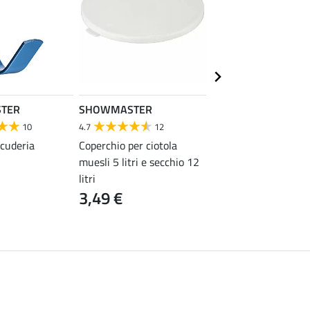
TER
SHOWMASTER
Krämer
4.7
10
4.7
12
Cucchiaio per barrie
4,99 €
scuderia
Coperchio per ciotola
muesli 5 litri e secchio 12
litri
3,49 €