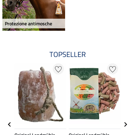
Protezione antimosche
TOPSELLER
e
Original Landmühle
Original Landmühle
Origi