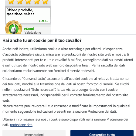
Hai anche tu un cookie per il tuo cavallo?
Anche noi! Inoltre, utilizziamo cookie e altre tecnologie per offrirti un'esperienza
d'acquisto ottimale e sicura, misurare le prestazioni del nostro sito web e mostrarti
Negozio ecosostenibile
prodotti interessanti per te e il tuo cavallo! A tal fine, raccogliamo dati sui nostri utenti
e sull'utilizzo del nostro sito web sui loro dispositivi finali. Per la raccolta dei dati
collaboriamo esclusivamente con fornitori di servizi tedeschi.
Spedizioni tramite
Cliccando su "Consenti tutto", acconsenti all'uso dei cookie e al relativo trattamento
dei tuoi dati, nonché alla trasmissione dei dati ai nostri fornitori di servizi. Se clicchi
Paga in sicurezza con
nelle impostazioni "Solo necessari", la tua visita proseguirà solo con i cookie
strettamente necessari, indispensabili per il corretto funzionamento del nostro sito
web.
Naturalmente puoi revocare il tuo consenso e modificare le impostazioni in qualsiasi
momento seguendo le indicazioni presenti nella sezione Protezione dei dati.
Note legali
Ulteriori informazioni sui nostri cookie sono disponibili nella sezione Protezione dei
dati.
protezione dati
.
Ultimo aggiornamento il 06.08.2026 alle 14:43
Tutti i prezzi in Euro includono l'IVA,
spese di spedizione escluse
Impostazioni
Consentire tutto