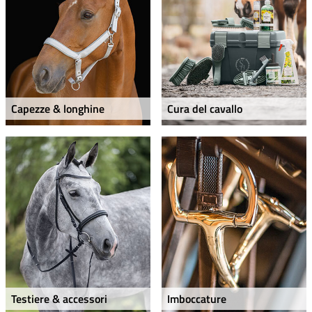
Capezze & longhine
Cura del cavallo
Testiere & accessori
Imboccature