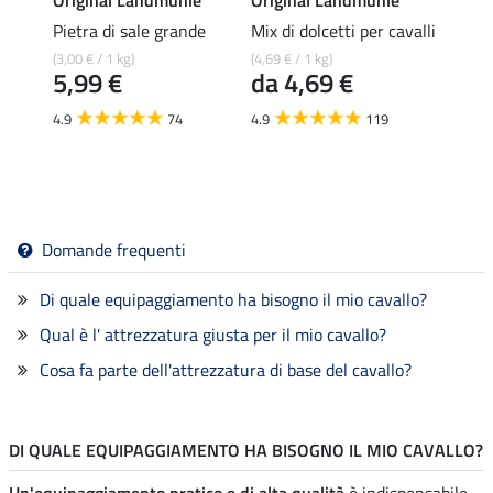
Pietra di sale grande
Mix di dolcetti per cavalli
Dolcet
ina
alpini
(3,00 € / 1 kg)
(4,69 € / 1 kg)
5,99 €
da 4,69 €
(4,69 € 
da 
4.9
74
4.9
119
4.9
Domande frequenti
Di quale equipaggiamento ha bisogno il mio cavallo?
Qual è l' attrezzatura giusta per il mio cavallo?
Cosa fa parte dell'attrezzatura di base del cavallo?
DI QUALE EQUIPAGGIAMENTO HA BISOGNO IL MIO CAVALLO?
Un'equipaggiamento pratico e di alta qualità
è indispensabile