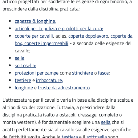
articoli progettati per soddisfare le esigenze di ogni binomio, a
prescindere dalla disciplina praticata:
capezze & longhine;
articoli per la pulizia e prodotti per la cura;
coperte per cavalli
, ad es.
coperte dopolavoro
,
coperte da
box,
coperte impermeabili
- a seconda delle esigenze del
cavallo;
selle;
sottosella;
protezioni per zampe
come
stinchiere
o
fasce
;
testiere
e
imboccature;
longhine
e
fruste da addestramento
.
L'attrezzatura per il cavallo varia in base alla disciplina scelta e
al tipo di scuderizzazione. Tuttavia, a prescindere dalla
disciplina praticata (salto a ostacoli, dressage, completo o
monta western), è fondamentale scegliere una
sella
che si
adatti perfettamente sia al cavallo sia alle esigenze specifiche
dell'attività svolta. Anche la
testiera
e il
sottosella
sono