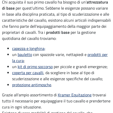
Chi acquista il suo primo cavallo ha bisogno di un'
attrezzatura
di base
per quest'ultimo. Sebbene le esigenze possano variare
in base alla disciplina praticata, al tipo di scuderizzazione e alle
caratteristiche del cavallo, esistono alcuni articoli indispensabili
che fanno parte dell'equipaggiamento della maggior parte dei
proprietari di cavalli. Tra i
prodotti base
per la gestione
quotidiana del cavallo troviamo:
capezza e longhina;
un
bauletto
con spazzole varie, nettapiedi e
prodotti per
la cura
;
un
kit di primo soccorso
per piccole e grandi emergenze;
coperta per cavalli
, da scegliere in base al tipo di
scuderizzazione e alle esigenze specifiche del cavallo;
protezione antimosche
.
Grazie all'ampio assortimento di
Kramer Equitazione
troverai
tutto il necessario per equipaggiare il tuo cavallo e prendertene
cura in ogni situazione.
Esistono diverse modalità di gestione del cavallo, che