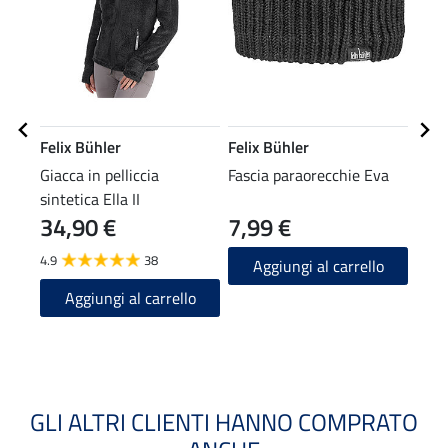
Felix Bühler
Felix Bühler
Feli
Giacca in pelliccia
Fascia paraorecchie Eva
Bean
sintetica Ella II
34,90 €
7,99 €
9,99 
7,9
4.9
38
Aggiungi al carrello
4.4
Aggiungi al carrello
A
GLI ALTRI CLIENTI HANNO COMPRATO