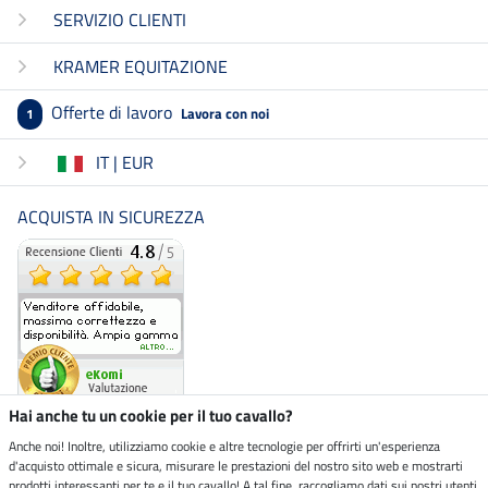
SERVIZIO CLIENTI
KRAMER EQUITAZIONE
Offerte di lavoro
Lavora con noi
1
IT | EUR
ACQUISTA IN SICUREZZA
Hai anche tu un cookie per il tuo cavallo?
Anche noi! Inoltre, utilizziamo cookie e altre tecnologie per offrirti un'esperienza
d'acquisto ottimale e sicura, misurare le prestazioni del nostro sito web e mostrarti
Negozio ecosostenibile
prodotti interessanti per te e il tuo cavallo! A tal fine, raccogliamo dati sui nostri utenti