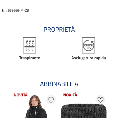
Nr.: 653666-M-ZB
PROPRIETÁ
Traspirante
Asciugatura rapida
ABBINABILE A
NOVITÀ
NOVITÀ
22