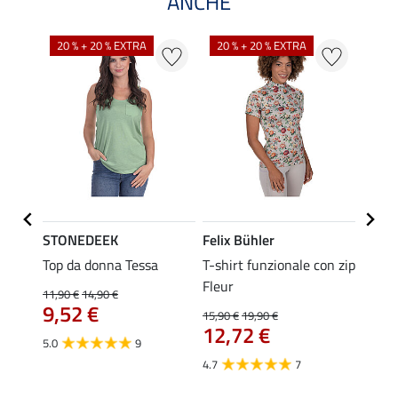
ANCHE
20 % + 20 % EXTRA
20 % + 20 % EXTRA
21 %
STONEDEEK
Felix Bühler
Felix
a
Top da donna Tessa
T-shirt funzionale con zip
Parka
Fleur
funzi
11,90 €
14,90 €
Jule L
9,52 €
15,90 €
19,90 €
12,72 €
54,90 
5.0
9
43,
4.7
7
5.0