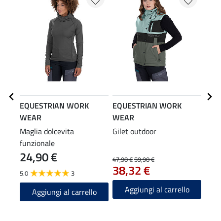
EQUESTRIAN WORK
EQUESTRIAN WORK
EQU
WEAR
WEAR
WE
Maglia dolcevita
Gilet outdoor
Pant
funzionale
elast
24,90 €
49
47,90 €
59,90 €
38,32 €
5.0
3
4.7
Aggiungi al carrello
Aggiungi al carrello
A