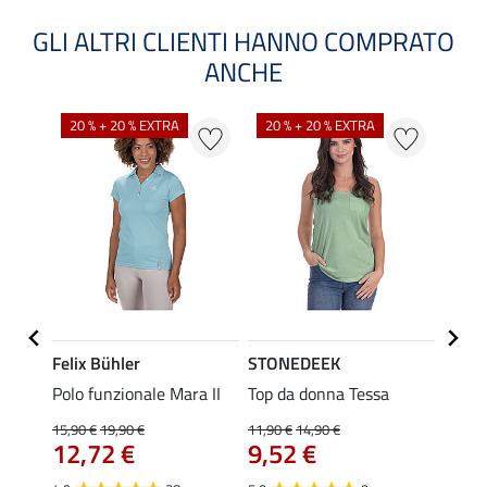
GLI ALTRI CLIENTI HANNO COMPRATO
ANCHE
20 % + 20 % EXTRA
20 % + 20 % EXTRA
40 %
Felix Bühler
STONEDEEK
Felix
Polo funzionale Mara II
Top da donna Tessa
Magli
gara J
15,90 €
19,90 €
11,90 €
14,90 €
12,72 €
9,52 €
24,90 
da 