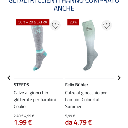
ANCHE
NOV
50 % + 20 % EXTRA
20 %
STEEDS
Felix Bühler
STEE
azione
Calze al ginocchio
Calze al ginocchio per
Calze
i
glitterate per bambini
bambini Colourful
4,99 €
Coolio
Summer
da 
2,49 €
4,99 €
5,99 €
4.6
1,99 €
da 4,79 €