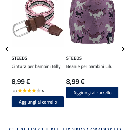
STEEDS
STEEDS
STE
Cintura per bambini Billy
Beanie per bambini Lilu
Scal
Lilu
8,99 €
8,99 €
9,9
3.8
4
Aggiungi al carrello
A
Aggiungi al carrello
GLI ALTRI CLIENTI HANNO COMPRATO