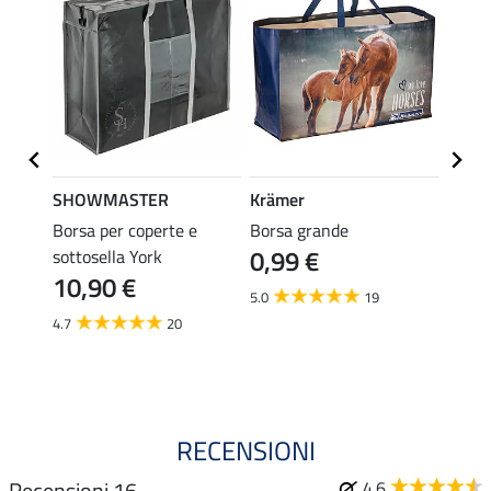
SHOWMASTER
Krämer
KNIG
Borsa per coperte e
Borsa grande
Borsa
0,99 €
9,9
sottosella York
10,90 €
5.0
19
5.0
4.7
20
RECENSIONI
Recensioni 16
4.6