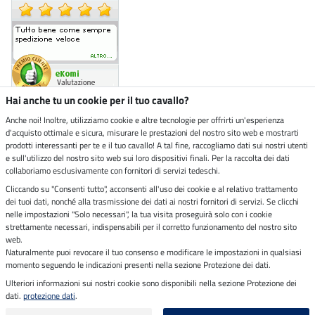
Hai anche tu un cookie per il tuo cavallo?
Anche noi! Inoltre, utilizziamo cookie e altre tecnologie per offrirti un'esperienza
d'acquisto ottimale e sicura, misurare le prestazioni del nostro sito web e mostrarti
Negozio ecosostenibile
prodotti interessanti per te e il tuo cavallo! A tal fine, raccogliamo dati sui nostri utenti
e sull'utilizzo del nostro sito web sui loro dispositivi finali. Per la raccolta dei dati
collaboriamo esclusivamente con fornitori di servizi tedeschi.
Spedizioni tramite
Cliccando su "Consenti tutto", acconsenti all'uso dei cookie e al relativo trattamento
dei tuoi dati, nonché alla trasmissione dei dati ai nostri fornitori di servizi. Se clicchi
Paga in sicurezza con
nelle impostazioni "Solo necessari", la tua visita proseguirà solo con i cookie
strettamente necessari, indispensabili per il corretto funzionamento del nostro sito
web.
Naturalmente puoi revocare il tuo consenso e modificare le impostazioni in qualsiasi
momento seguendo le indicazioni presenti nella sezione Protezione dei dati.
Note legali
Ulteriori informazioni sui nostri cookie sono disponibili nella sezione Protezione dei
dati.
protezione dati
.
Ultimo aggiornamento il 09.08.2026 alle 07:17