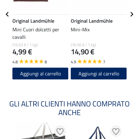
Original Landmühle
Original Landmühle
STO
Mini Cuori dolcetti per
Mini-Mix
Cape
cavalli
15
(16,63 € / 1 kg)
(16,56 € / 1 kg)
4,99 €
14,90 €
4.5
4.8
8
4.9
7
A
Aggiungi al carrello
Aggiungi al carrello
GLI ALTRI CLIENTI HANNO COMPRATO
ANCHE