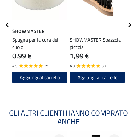
SHOWMASTER
STE
Spugna per la cura del
SHOWMASTER Spazzola
Tend
cuoio
piccola
0,99 €
1,99 €
(12,90
12
4.9
25
4.9
30
4.3
Aggiungi al carrello
Aggiungi al carrello
A
GLI ALTRI CLIENTI HANNO COMPRATO
ANCHE
22 %