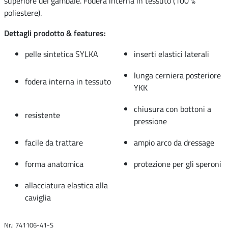
superiore del gambale. Fodera interna in tessuto (100 %
poliestere).
Dettagli prodotto & features:
pelle sintetica SYLKA
inserti elastici laterali
lunga cerniera posteriore
fodera interna in tessuto
YKK
chiusura con bottoni a
resistente
pressione
facile da trattare
ampio arco da dressage
forma anatomica
protezione per gli speroni
allacciatura elastica alla
caviglia
Nr.: 741106-41-S