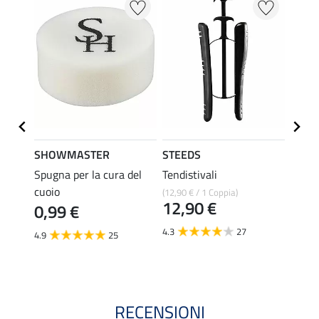
SHOWMASTER
STEEDS
effax
r
Spugna per la cura del
Tendistivali
Deter
cuoio
per st
(12,90 € / 1 Coppia)
12,90 €
0,99 €
8,49 €
6,7
4.3
27
4.9
25
4.8
RECENSIONI