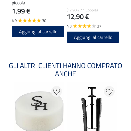
piccola
cuoi
1,99 €
0,9
(12,90 € / 1 Coppia)
12,90 €
4.9
30
4.9
4.3
27
Aggiungi al carrello
A
Aggiungi al carrello
GLI ALTRI CLIENTI HANNO COMPRATO
ANCHE
22 %