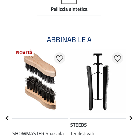
Pelliccia sintetica
ABBINABILE A
NOVITÀ
STEEDS
SHO
SHOWMASTER Spazzola
Tendistivali
Spug