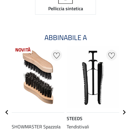
Pelliccia sintetica
ABBINABILE A
NOVITÀ
STEEDS
SHO
SHOWMASTER Spazzola
Tendistivali
Spug