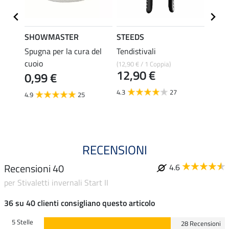
SHOWMASTER
STEEDS
effax
Spugna per la cura del
Tendistivali
Deter
cuoio
per st
(12,90 € / 1 Coppia)
12,90 €
0,99 €
8,49 €
6,7
4.3
27
4.9
25
4.8
RECENSIONI
Recensioni 40
4.6
per Stivaletti invernali Start II
36 su 40 clienti consigliano questo articolo
5 Stelle
28 Recensioni