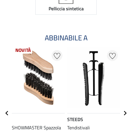
Pelliccia sintetica
ABBINABILE A
NOVITÀ
STEEDS
SHO
SHOWMASTER Spazzola
Tendistivali
Spug