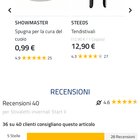
SHOWMASTER
STEEDS
effax
r
Spugna per la cura del
Tendistivali
Deter
cuoio
per st
(12,90 € / 1 Coppia)
12,90 €
0,99 €
8,49 €
6,7
4.3
27
4.9
25
4.8
RECENSIONI
Recensioni 40
4.6
per Stivaletti invernali Start II
36 su 40 clienti consigliano questo articolo
5 Stelle
28 Recensioni