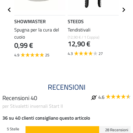
SHOWMASTER
STEEDS
effax
r
Spugna per la cura del
Tendistivali
Deter
cuoio
per st
(12,90 € / 1 Coppia)
12,90 €
0,99 €
8,49 €
6,7
4.3
27
4.9
25
4.8
RECENSIONI
Recensioni 40
4.6
per Stivaletti invernali Start II
36 su 40 clienti consigliano questo articolo
5 Stelle
28 Recensioni