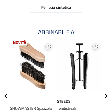
Pelliccia sintetica
ABBINABILE A
NOVITÀ
STEEDS
SHO
SHOWMASTER Spazzola
Tendistivali
Spug