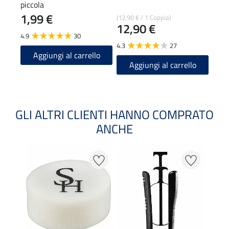
piccola
cuoi
1,99 €
0,9
(12,90 € / 1 Coppia)
12,90 €
4.9
30
4.9
4.3
27
Aggiungi al carrello
A
Aggiungi al carrello
GLI ALTRI CLIENTI HANNO COMPRATO
ANCHE
22 %