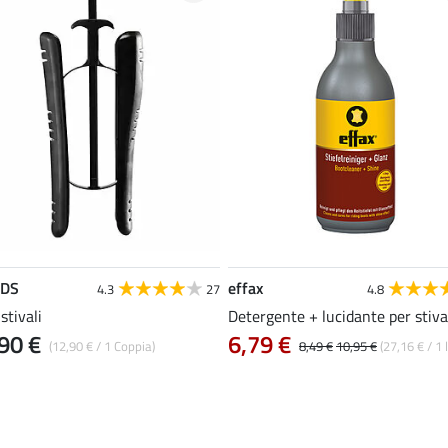
EDS
effax
4.3
27
4.8
stivali
Detergente + lucidante per stiva
90 €
6,79 €
(12,90 € / 1 Coppia)
8,49 €
10,95 €
(27,16 € / 1 l