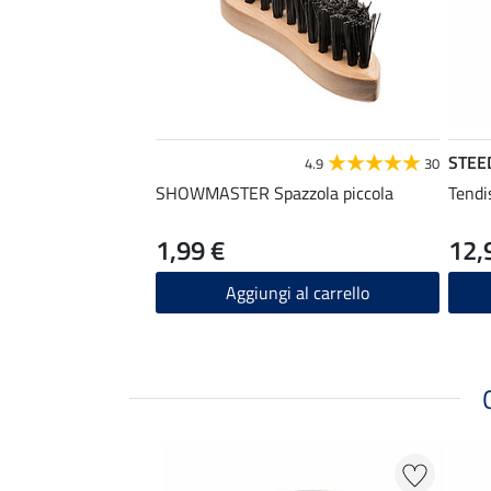
STEE
4.9
30
SHOWMASTER Spazzola piccola
Tendis
1,99 €
12,
Aggiungi al carrello