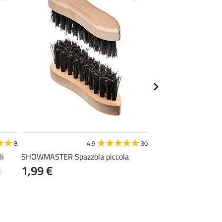
STEEDS
8
4.9
30
4
li
SHOWMASTER Spazzola piccola
Scaldapiedi
1,99 €
0,99 €
)