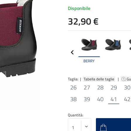
Disponibile
32,90 €
BERRY
Taglia: |
Tabella delle taglie
|
Gu
26
27
28
29
30
38
39
40
41
42
Quantitá: