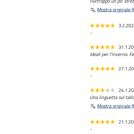
Purtroppo un po' strett
Mostra originale (t
3.2.20
-
31.1.2
Ideali per l'inverno. F
27.1.2
-
24.1.2
Una linguetta sul tallo
Mostra originale (t
21.1.2
-