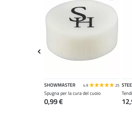
SHOWMASTER
STE
5.0
1
4.9
25
gno
Spugna per la cura del cuoio
Tendi
0,99 €
12,