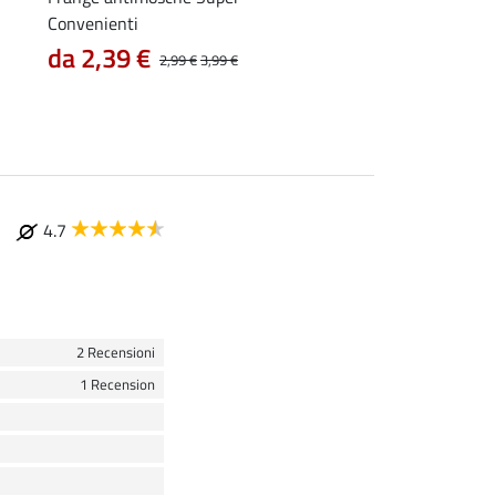
Convenienti
9,52 €
11,90 €
14,9
da 2,39 €
2,99 €
3,99 €
4.7
2 Recensioni
1 Recension