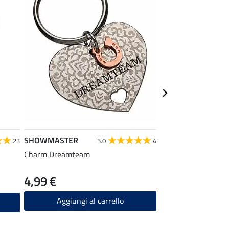
SHOWMASTER
SHOWMASTER
23
5.0
4
Charm Dreamteam
Charm once in a lif
4,99 €
4,99 €
Aggiungi al carrello
Aggiungi a