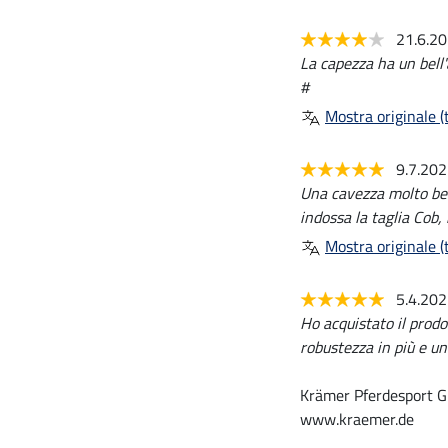
21.6.2
La capezza ha un bell'
#
Mostra originale (t
9.7.20
Una cavezza molto bel
indossa la taglia Cob
Mostra originale (t
5.4.20
Ho acquistato il prodo
robustezza in più e un
Krämer Pferdesport G
www.kraemer.de