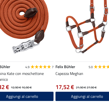
 Bühler
Felix Bühler
4.9
7
5.0
ina Kate con moschettone
Capezza Meghan
anico
32 €
17,52 €
12,90 €
16,90 €
21,90 €
27,90 €
Aggiungi al carrello
Aggiungi al carrello