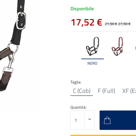
Disponibile
17,52 €
21,90 €
27,90 €
NERO
Taglia:
C (Cob)
F (Full)
XF (E
Quantitá: