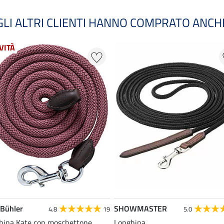
GLI ALTRI CLIENTI HANNO COMPRATO ANCH
VITÀ
 Bühler
SHOWMASTER
4.8
19
5.0
hina Kate con moschettone
Longhina