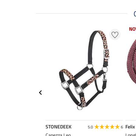
NO
STONEDEEK
Felix
4.7
50
5.0
6
Conveniente
Capezza Leo
Long