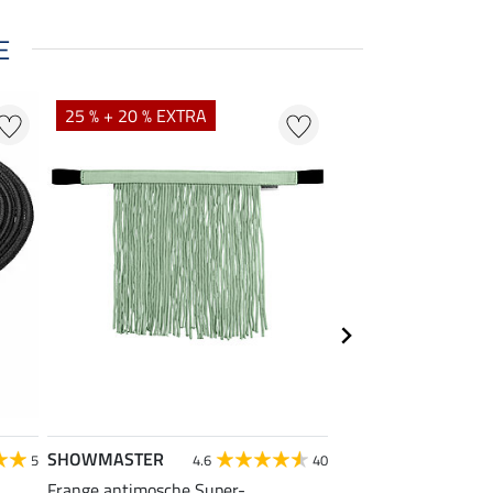
E
25 % + 20 % EXTRA
20 % + 20 % EXTR
SHOWMASTER
SHOWMASTER
5
4.6
40
Frange antimosche Super-
Capezza Twotone