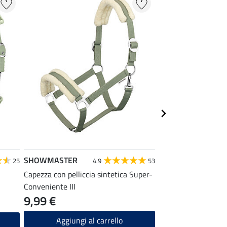
SHOWMASTER
SHOWMASTER
25
4.9
53
Capezza con pelliccia sintetica Super-
Capezza Super-Con
Conveniente III
9,99 €
5,99 €
Aggiungi al carrello
Aggiungi a