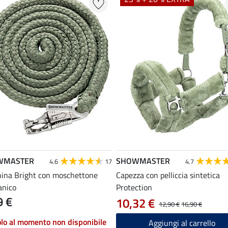
WMASTER
SHOWMASTER
4.6
17
4.7
ina Bright con moschettone
Capezza con pelliccia sintetica
anico
Protection
9 €
10,32 €
12,90 €
16,90 €
olo al momento non disponibile
Aggiungi al carrello