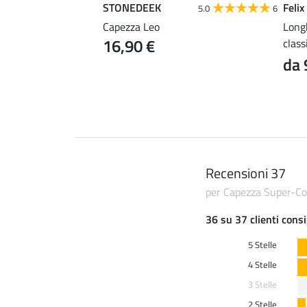
STONEDEEK
Felix
4.7
50
5.0
6
Conveniente
Capezza Leo
Long
16,90 €
class
99 €
da 
Recensioni 37
per Capezza Super-Co
36 su 37 clienti consi
5 Stelle
4 Stelle
3 Stelle
2 Stelle