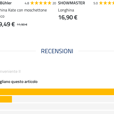
 Bühler
SHOWMASTER
4.8
20
5.0
hina Kate con moschettone
Longhina
16,90 €
ico
9,49 €
11,90 €
RECENSIONI
nveniente II
gliano questo articolo