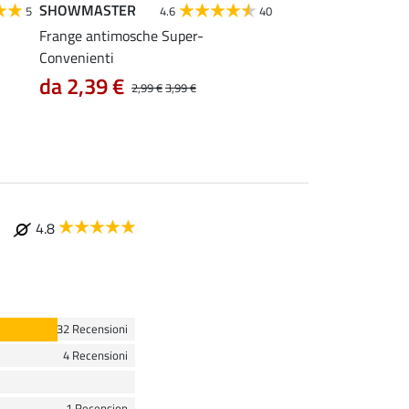
SHOWMASTER
SHOWMASTER
5
4.6
40
Frange antimosche Super-
Capezza Twotone
Convenienti
9,52 €
11,90 €
14,9
da 2,39 €
2,99 €
3,99 €
4.8
32 Recensioni
4 Recensioni
1 Recension