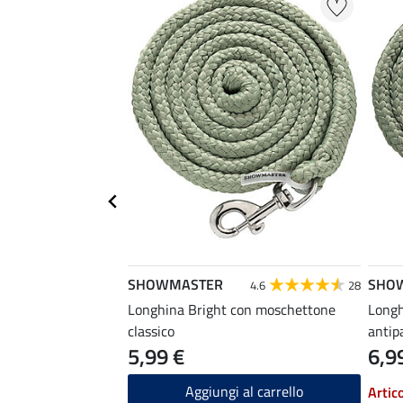
SHOWMASTER
SHO
4.6
28
Longhina Bright con moschettone
Longh
classico
antip
5,99 €
6,9
Aggiungi al carrello
Artic