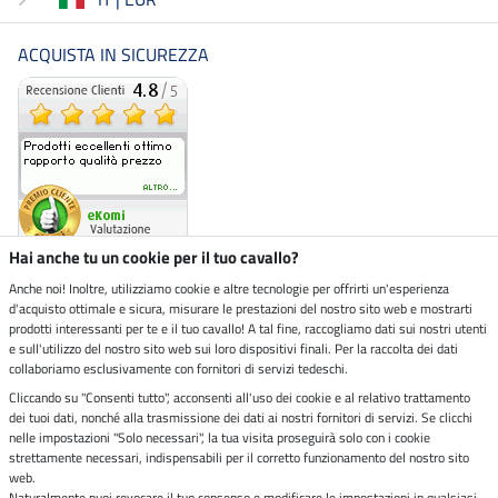
ACQUISTA IN SICUREZZA
Hai anche tu un cookie per il tuo cavallo?
Anche noi! Inoltre, utilizziamo cookie e altre tecnologie per offrirti un'esperienza
d'acquisto ottimale e sicura, misurare le prestazioni del nostro sito web e mostrarti
Negozio ecosostenibile
prodotti interessanti per te e il tuo cavallo! A tal fine, raccogliamo dati sui nostri utenti
e sull'utilizzo del nostro sito web sui loro dispositivi finali. Per la raccolta dei dati
collaboriamo esclusivamente con fornitori di servizi tedeschi.
Spedizioni tramite
Cliccando su "Consenti tutto", acconsenti all'uso dei cookie e al relativo trattamento
dei tuoi dati, nonché alla trasmissione dei dati ai nostri fornitori di servizi. Se clicchi
Paga in sicurezza con
nelle impostazioni "Solo necessari", la tua visita proseguirà solo con i cookie
strettamente necessari, indispensabili per il corretto funzionamento del nostro sito
web.
Naturalmente puoi revocare il tuo consenso e modificare le impostazioni in qualsiasi