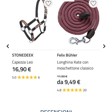
STONEDEEK
Felix Bühler
SHO
Capezza Leo
Longhina Kate con
Longh
16,90 €
16,
moschettone classico
11,90 €
5.0
6
5.0
da 9,49 €
4.8
20