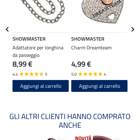
SHOWMASTER
SHOWMASTER
SHO
Adattatore per longhina
Charm Dreamteam
Long
da passeggio
mosc
8,99 €
4,99 €
6,9
4.4
5
5.0
4
4.7
Aggiungi al carrello
Aggiungi al carrello
A
GLI ALTRI CLIENTI HANNO COMPRATO
ANCHE
NOVITÀ