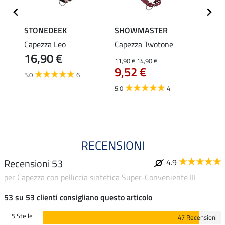
STONEDEEK
SHOWMASTER
Felix
 con
Capezza Leo
Capezza Twotone
Longh
16,90 €
anico
mosch
11,90 €
14,90 €
9,52 €
11,90 
5.0
6
da 
5.0
4
4.8
RECENSIONI
Recensioni 53
4.9
per Capezza con pelliccia sintetica Super-Conveniente III
53 su 53 clienti consigliano questo articolo
5 Stelle
47 Recensioni