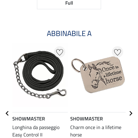
Full
ABBINABILE A
NO
SHOWMASTER
SHOWMASTER
SHO
Longhina da passeggio
Charm once in a lifetime
Cape
Easy Control II
horse
Conv