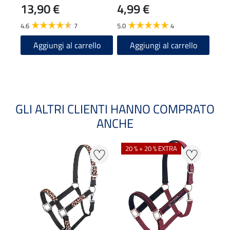
13,90 €
4,99 €
5,9
4.6
7
5.0
4
4.7
Aggiungi al carrello
Aggiungi al carrello
A
GLI ALTRI CLIENTI HANNO COMPRATO
ANCHE
NOV
20 % + 20 % EXTRA