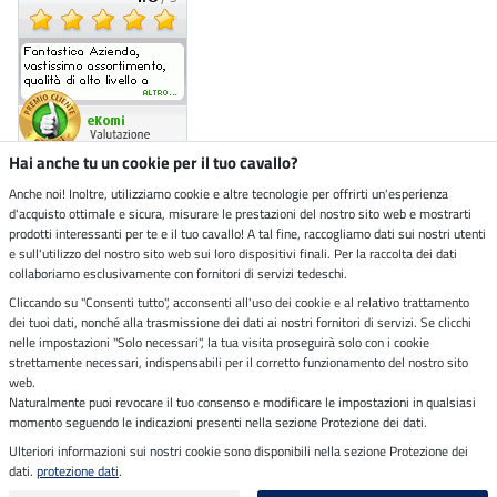
Hai anche tu un cookie per il tuo cavallo?
Anche noi! Inoltre, utilizziamo cookie e altre tecnologie per offrirti un'esperienza
d'acquisto ottimale e sicura, misurare le prestazioni del nostro sito web e mostrarti
Negozio ecosostenibile
prodotti interessanti per te e il tuo cavallo! A tal fine, raccogliamo dati sui nostri utenti
e sull'utilizzo del nostro sito web sui loro dispositivi finali. Per la raccolta dei dati
collaboriamo esclusivamente con fornitori di servizi tedeschi.
Spedizioni tramite
Cliccando su "Consenti tutto", acconsenti all'uso dei cookie e al relativo trattamento
dei tuoi dati, nonché alla trasmissione dei dati ai nostri fornitori di servizi. Se clicchi
Paga in sicurezza con
nelle impostazioni "Solo necessari", la tua visita proseguirà solo con i cookie
strettamente necessari, indispensabili per il corretto funzionamento del nostro sito
web.
Naturalmente puoi revocare il tuo consenso e modificare le impostazioni in qualsiasi
momento seguendo le indicazioni presenti nella sezione Protezione dei dati.
Note legali
Ulteriori informazioni sui nostri cookie sono disponibili nella sezione Protezione dei
dati.
protezione dati
.
Ultimo aggiornamento il 08.08.2026 alle 07:03