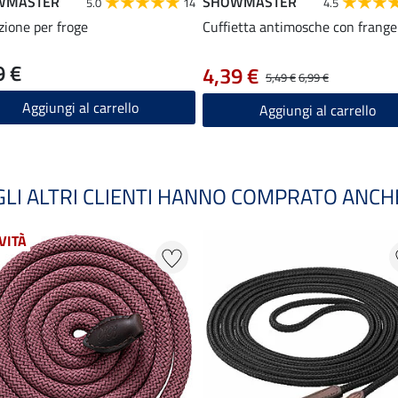
WMASTER
SHOWMASTER
5.0
14
4.5
zione per froge
Cuffietta antimosche con frange
9 €
4,39 €
5,49 €
6,99 €
Aggiungi al carrello
Aggiungi al carrello
GLI ALTRI CLIENTI HANNO COMPRATO ANCH
VITÀ