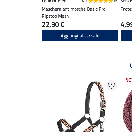
Felix Bühler
SHO
4.8
85
Maschera antimosche Basic Pro
Prote
Ripstop Mesh
22,90 €
4,9
Aggiungi al carrello
NO