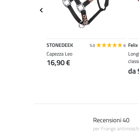
STONEDEEK
Felix
4.7
50
5.0
6
Conveniente
Capezza Leo
Long
16,90 €
class
99 €
da 
Recensioni 40
per Frange antimosch