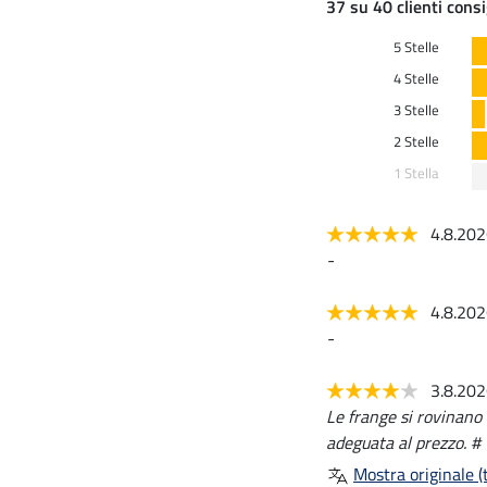
37 su 40 clienti consi
5 Stelle
4 Stelle
3 Stelle
2 Stelle
1 Stella
4.8.20
-
4.8.20
-
3.8.20
Le frange si rovinano 
adeguata al prezzo. #
Mostra originale (t