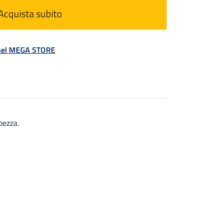
Acquista subito
á nel MEGA STORE
pezza.