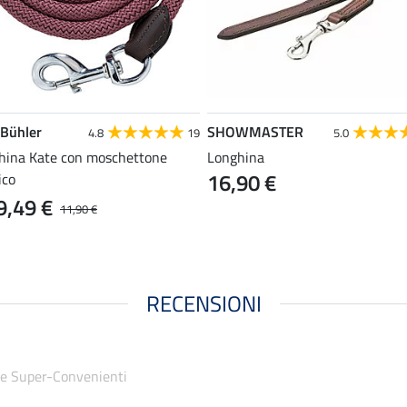
 Bühler
SHOWMASTER
4.8
19
5.0
hina Kate con moschettone
Longhina
16,90 €
ico
9,49 €
11,90 €
RECENSIONI
e Super-Convenienti