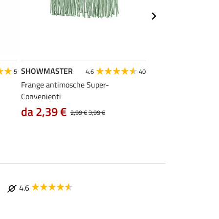
SHOWMASTER
SHOWMASTER
5
4.6
40
Frange antimosche Super-
Capezza Twotone
Convenienti
9,52 €
11,90 €
14,9
da 2,39 €
2,99 €
3,99 €
4.6