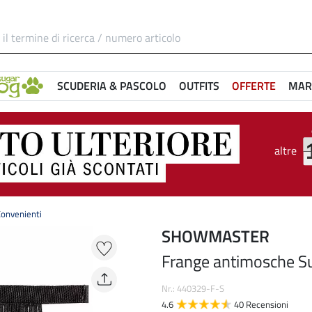
SCUDERIA & PASCOLO
OUTFITS
OFFERTE
MAR
altre
onvenienti
SHOWMASTER
Frange antimosche S
Nr.: 440329-F-S
4.6
40 Recensioni