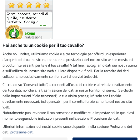
Hai anche tu un cookie per il tuo cavallo?
Anche noi! Inoltre, utilizziamo cookie e altre tecnologie per offrirti un'esperienza
d'acquisto ottimale e sicura, misurare le prestazioni del nostro sito web e mostrarti
Negozio ecosostenibile
prodotti interessanti per te e il tuo cavallo! A tal fine, raccogliamo dati sui nostri utenti
e sull'utilizzo del nostro sito web sui loro dispositivi finali. Per la raccolta dei dati
collaboriamo esclusivamente con fornitori di servizi tedeschi.
Spedizioni tramite
Cliccando su "Consenti tutto", acconsenti all'uso dei cookie e al relativo trattamento
dei tuoi dati, nonché alla trasmissione dei dati ai nostri fornitori di servizi. Se clicchi
Paga in sicurezza con
nelle impostazioni "Solo necessari", la tua visita proseguirà solo con i cookie
strettamente necessari, indispensabili per il corretto funzionamento del nostro sito
web.
Naturalmente puoi revocare il tuo consenso e modificare le impostazioni in qualsiasi
Note legali
momento seguendo le indicazioni presenti nella sezione Protezione dei dati.
Ulteriori informazioni sui nostri cookie sono disponibili nella sezione Protezione dei
dati.
protezione dati
.
Ultimo aggiornamento il 07.08.2026 alle 14:43