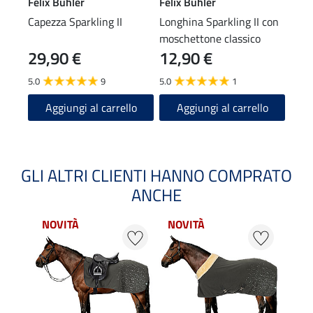
Felix Bühler
Felix Bühler
Feli
Capezza Sparkling II
Longhina Sparkling II con
Long
moschettone classico
mosc
29,90 €
12,90 €
14
5.0
9
5.0
1
5.0
Aggiungi al carrello
Aggiungi al carrello
A
GLI ALTRI CLIENTI HANNO COMPRATO
ANCHE
NOVITÀ
NOVITÀ
NOV