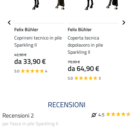
Felix Bühler
Felix Bühler
Felix
 II
Coprireni tecnico in pile
Coperta tecnica
Fasce 
Sparkling II
dopolavoro in pile
24,90 
Sparkling II
da 
42,90 €
da 33,90 €
79,90 €
4.5
da 64,90 €
5.0
4
5.0
3
RECENSIONI
Recensioni 2
4.5
per Fasce in pile Sparkling II