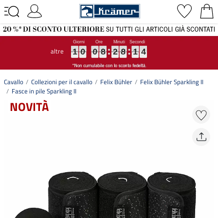
altre
1
1
1
0
0
0
0
0
0
8
8
8
2
2
2
8
8
8
1
1
1
3
4
3
1
0
0
8
2
8
1
4
Cavallo
Collezioni per il cavallo
Felix Bühler
Felix Bühler Sparkling II
Fasce in pile Sparkling II
NOVITÀ