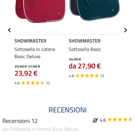
SHOWMASTER
SHOWMASTER
SHO
sic
Sottosella in cotone
Sottosella Basic
Longh
Basic Deluxe
mosch
34,90 €
6,4
da 27,90 €
29,90 €
37,90 €
23,92 €
4.7
4.8
12
4.6
12
RECENSIONI
Recensioni 12
4.6
per Sottosella in cotone Basic Deluxe