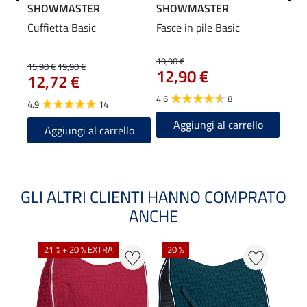
SHOWMASTER
SHOWMASTER
SHO
Cuffietta Basic
Fasce in pile Basic
Sott
19,90 €
15,90 €
19,90 €
31,90
12,90 €
12,72 €
25
4.6
8
4.9
14
4.6
Aggiungi al carrello
Aggiungi al carrello
A
GLI ALTRI CLIENTI HANNO COMPRATO
ANCHE
21 % + 20 % EXTRA
20 %