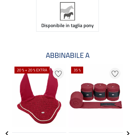
Disponibile in taglia pony
ABBINABILE A
20 % + 20 % EXTRA
35 %
20