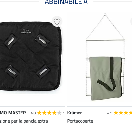
ABBINABILE A
RMO MASTER
Krämer
4.0
1
4.5
zione per la pancia extra
Portacoperte