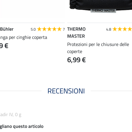
 Bühler
THERMO
5.0
7
4.8
MASTER
nga per cinghie coperta
9 €
Protezioni per le chiusure delle
coperte
6,99 €
RECENSIONI
dir IV, 0 g
gliano questo articolo