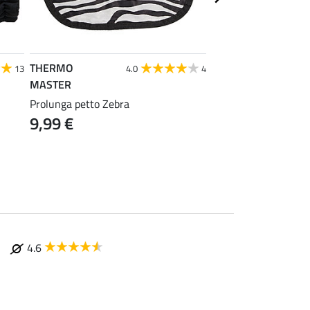
THERMO
Krämer
13
4.0
4
4
MASTER
Portacoperte
14,90 €
Prolunga petto Zebra
9,99 €
4.6