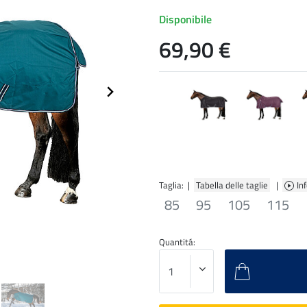
Disponibile
69,90 €
Taglia: |
Tabella delle taglie
|
In
85
95
105
115
Quantitá: