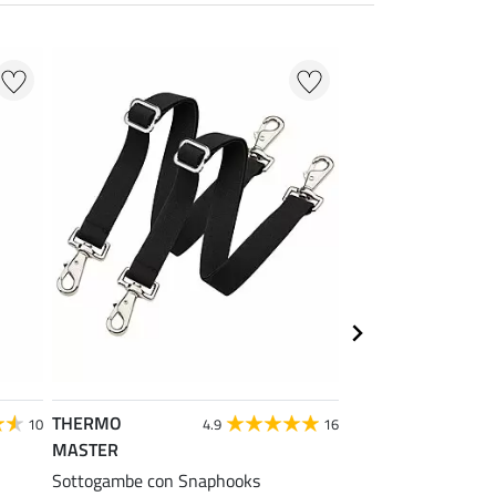
THERMO
Krämer
10
4.9
16
MASTER
Bloccaggio per chiu
Sottogambe con Snaphooks