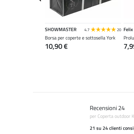
SHOWMASTER
Felix
4.5
15
4.7
20
Borsa per coperte e sottosella York
Prolu
10,90 €
7,9
co rivestito in PVC
Recensioni 24
per Coperta outdoor Ka
21 su 24 clienti consi