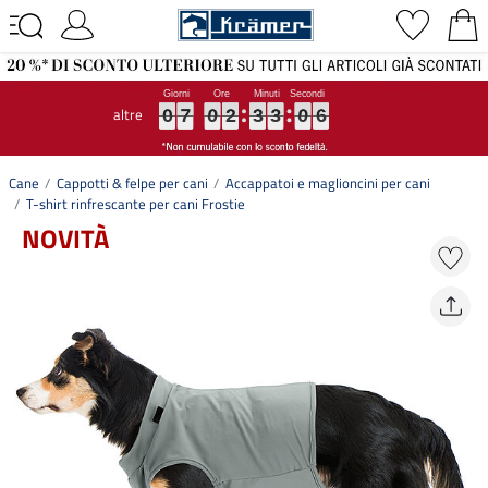
altre
0
0
0
7
7
7
0
0
0
2
2
2
3
3
3
3
3
3
0
0
0
5
6
0
7
0
2
3
3
0
5
6
Cane
Cappotti & felpe per cani
Accappatoi e maglioncini per cani
T-shirt rinfrescante per cani Frostie
NOVITÀ