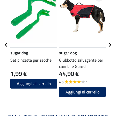
sugar dog
sugar dog
suga
Set pinzette per zecche
Giubbotto salvagente per
Band
cani Life Guard
Fros
1,99 €
44,90 €
5,9
4.0
1
Aggiungi al carrello
A
Aggiungi al carrello