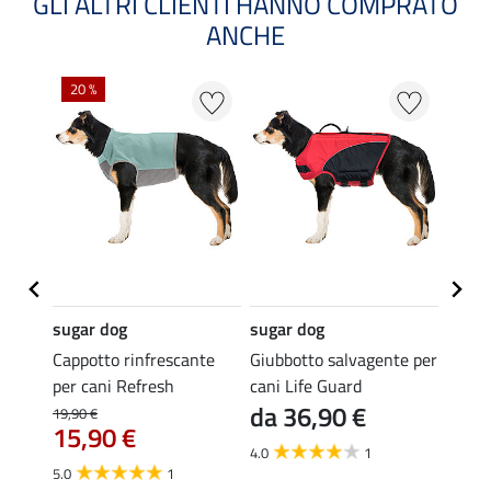
GLI ALTRI CLIENTI HANNO COMPRATO
ANCHE
20 %
sugar dog
sugar dog
sugar
ni Dry
Cappotto rinfrescante
Giubbotto salvagente per
T-shir
per cani Refresh
cani Life Guard
cani F
da 36,90 €
da 
19,90 €
15,90 €
4.0
1
4.5
5.0
1