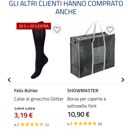
GLI ALTRI CLIENTI HANNO COMPRATO
ANCHE
20 % + 20 % EXTRA
20 %
Felix Bühler
SHOWMASTER
Felix
syGo
Calze al ginocchio Glitter
Borsa per coperte e
Calze 
sottosella York
3,99 €
4,99 €
3,99 €
10,90 €
3,19 €
3,1
4.7
20
4.7
12
4.5