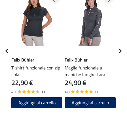
Felix Bühler
Felix Bühler
Feli
T-shirt funzionale con zip
Maglia funzionale a
Calz
Lola
maniche lunghe Lara
22,90 €
24,90 €
4,9
4.7
38
4.8
33
4.9
Aggiungi al carrello
Aggiungi al carrello
A