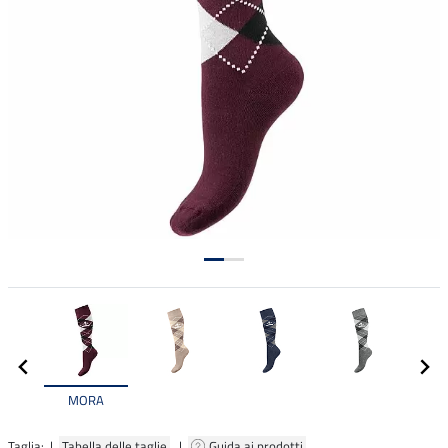
MORA
Taglia: |
Tabella delle taglie
|
Guida ai prodotti