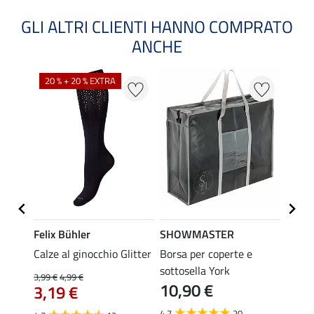
GLI ALTRI CLIENTI HANNO COMPRATO
ANCHE
20 % + 20 % EXTRA
20 %
Felix Bühler
SHOWMASTER
Felix
Calze al ginocchio Glitter
Borsa per coperte e
Calze 
sottosella York
3,99 €
4,99 €
3,99 €
10,90 €
3,19 €
3,1
4.7
20