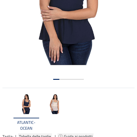
ATLANTIC-
OCEAN
Taglia: |
Tabella delle taglie
|
Guida ai prodotti