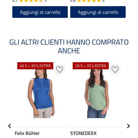
4.7
3
4.8
4
A
Aggiungi al carrello
Aggiungi al carrello
GLI ALTRI CLIENTI HANNO COMPRATO
ANCHE
40 % + 20 % EXTRA
20 % + 20 % EXTRA
20 %
Felix Bühler
STONEDEEK
Felix