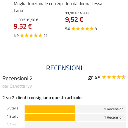
II
Maglia funzionale con zip
Top da donna Tessa
T-shir
Lana
Fleur
11,90 €
14,90 €
9,52 €
11,90 €
19,90 €
15,90 
9,52 €
12,
5.0
9
4.9
21
4.7
RECENSIONI
Recensioni 2
4.5
per Canotta Ivy
2 su 2 clienti consigliano questo articolo
5 Stelle
1 Recension
4 Stelle
1 Recension
3 Stelle