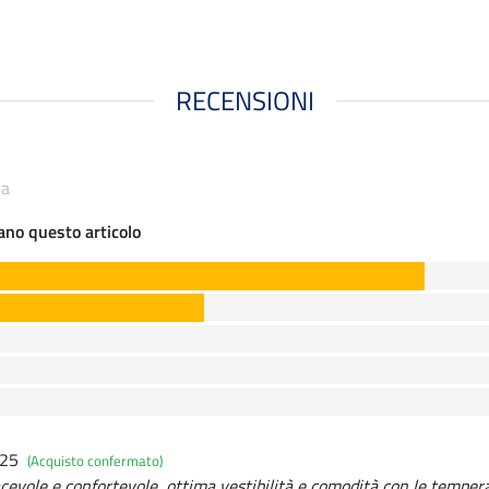
RECENSIONI
ya
iano questo articolo
025
(Acquisto confermato)
acevole e confortevole, ottima vestibilità e comodità con le temper