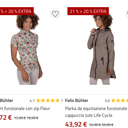
 % + 20 % EXTRA
21 % + 20 % EXTRA
 Bühler
Felix Bühler
4.7
7
5.0
rt funzionale con zip Fleur
Parka da equitazione funzionale
cappuccio Jule Life Cycle
72 €
15,90 €
19,90 €
43,92 €
54,90 €
69,90 €