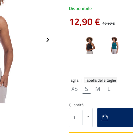
Disponibile
12,90 €
15,90 €
Taglia: |
Tabella delle taglie
XS
S
M
L
Quantitá: