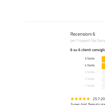
Recensioni 6
per Cropped-Top Dan
6 su 6 clienti consigl
5 Stelle
4 Stelle
3 Stelle
2 Stelle
1 Stella
25.7.2
Super top! Tessuto pi