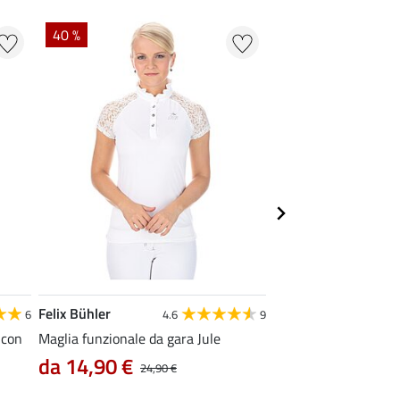
40 %
20 % + 20 % EXTR
Felix Bühler
Felix Bühler
6
4.6
9
4
 con
Maglia funzionale da gara Jule
T-shirt funzionale N
da 14,90 €
9,52 €
24,90 €
11,90 €
14,9