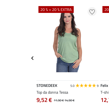
EXTRA
20 % + 20 % EXTRA
20
STONEDEEK
Felix
5.0
9
Mara
Top da donna Tessa
T-shi
9,52 €
12,
0 €
54,90 €
11,90 €
14,90 €