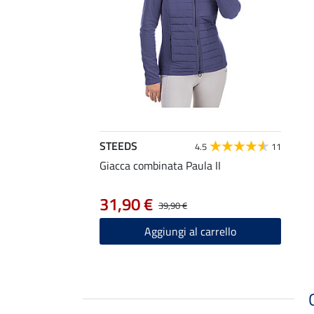
STEEDS
4.5
11
Giacca combinata Paula II
31,90 €
39,90 €
Aggiungi al carrello