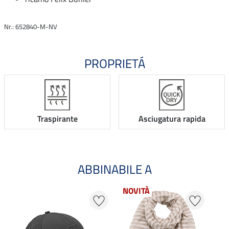
Nr.: 652840-M-NV
PROPRIETÁ
Traspirante
Asciugatura rapida
ABBINABILE A
NOVITÀ
NO