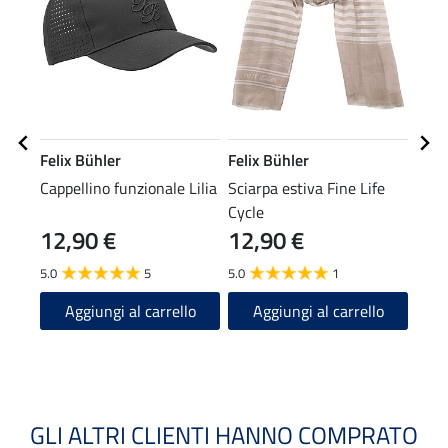
Felix Bühler
Felix Bühler
Feli
Cappellino funzionale Lilia
Sciarpa estiva Fine Life
Pant
Cycle
hybr
12,90 €
12,90 €
59
Aim
5.0
5
5.0
1
4.6
Aggiungi al carrello
Aggiungi al carrello
A
GLI ALTRI CLIENTI HANNO COMPRATO