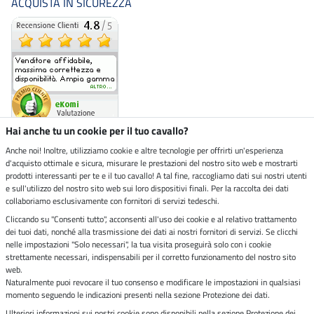
ACQUISTA IN SICUREZZA
Hai anche tu un cookie per il tuo cavallo?
Anche noi! Inoltre, utilizziamo cookie e altre tecnologie per offrirti un'esperienza
d'acquisto ottimale e sicura, misurare le prestazioni del nostro sito web e mostrarti
Negozio ecosostenibile
prodotti interessanti per te e il tuo cavallo! A tal fine, raccogliamo dati sui nostri utenti
e sull'utilizzo del nostro sito web sui loro dispositivi finali. Per la raccolta dei dati
collaboriamo esclusivamente con fornitori di servizi tedeschi.
Spedizioni tramite
Cliccando su "Consenti tutto", acconsenti all'uso dei cookie e al relativo trattamento
dei tuoi dati, nonché alla trasmissione dei dati ai nostri fornitori di servizi. Se clicchi
Paga in sicurezza con
nelle impostazioni "Solo necessari", la tua visita proseguirà solo con i cookie
strettamente necessari, indispensabili per il corretto funzionamento del nostro sito
web.
Naturalmente puoi revocare il tuo consenso e modificare le impostazioni in qualsiasi
Note legali
momento seguendo le indicazioni presenti nella sezione Protezione dei dati.
Ulteriori informazioni sui nostri cookie sono disponibili nella sezione Protezione dei