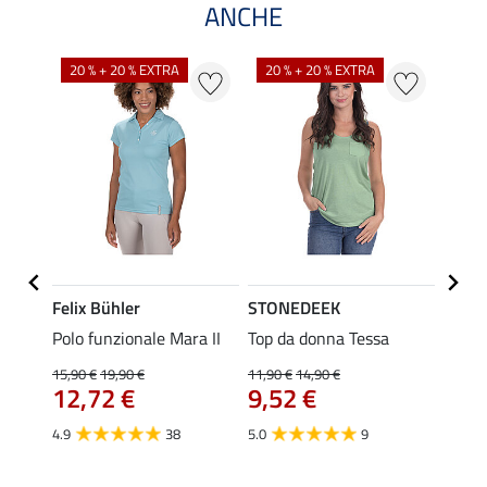
ANCHE
20 % + 20 % EXTRA
20 % + 20 % EXTRA
40 %
Felix Bühler
STONEDEEK
Felix
Polo funzionale Mara II
Top da donna Tessa
Magli
gara J
15,90 €
19,90 €
11,90 €
14,90 €
12,72 €
9,52 €
24,90 
da 
4.9
38
5.0
9
4.6