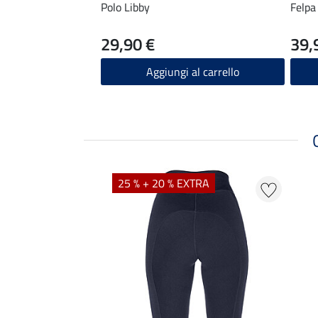
Polo Libby
Felpa
29,90 €
39,
Aggiungi al carrello
25 % + 20 % EXTRA