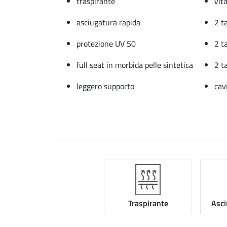
traspirante
vit
asciugatura rapida
2 t
protezione UV 50
2 t
full seat in morbida pelle sintetica
2 t
leggero supporto
cav
Traspirante
Asci