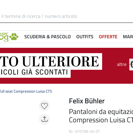
SCUDERIA & PASCOLO
OUTFITS
OFFERTE
MAR
altre
full seat Compression Luisa CTS
Felix Bühler
Pantaloni da equitazi
Compression Luisa C
Nr.: 810708-46-DT