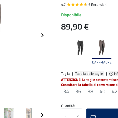
4.7
6 Recensioni
Disponibile
89,90 €
DARK-TAUPE
Taglia: |
Tabella delle taglie
|
In
ATTENZIONE! Le taglie sottostanti so
Consultare la tabella di conversione de
34
36
38
40
42
Quantitá: