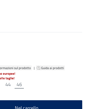
formazioni sul prodotto
|
Guida ai prodotti
no europee!
lle taglie!
44
46
Nel carrello