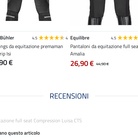
 Bühler
Equilibre
4.5
4
4.5
ings da equitazione premaman
Pantaloni da equitazione full se
rip Isi
Amalia
90 €
26,90 €
44,90 €
RECENSIONI
tazione full seat Compression Luisa CTS
iano questo articolo