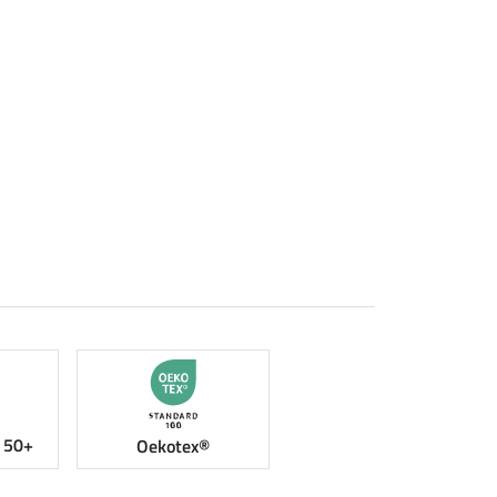
 50+
Oekotex®