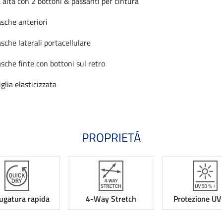
a alta con 2 bottoni & passanti per cintura
asche anteriori
asche laterali portacellulare
asche finte con bottoni sul retro
iglia elasticizzata
PROPRIETÁ
ugatura rapida
4-Way Stretch
Protezione UV