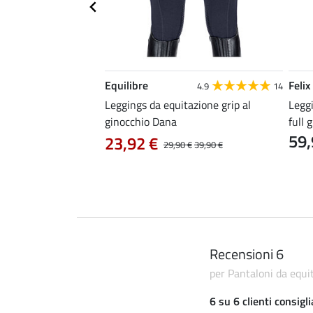
Equilibre
Felix
4.8
12
4.9
14
itazione hybrid full
Leggings da equitazione grip al
Legg
e CTS
ginocchio Dana
full g
59,
23,92 €
29,90 €
39,90 €
Recensioni 6
per Pantaloni da equi
6 su 6 clienti consigl