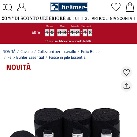
altre
1
1
1
0
0
0
0
0
0
8
8
8
1
1
1
2
2
2
1
1
1
7
8
1
0
0
8
1
2
1
7
8
NOVITÀ
Cavallo
Collezioni per il cavallo
Felix Bühler
Felix Bühler Essential
Fasce in pile Essential
NOVITÀ