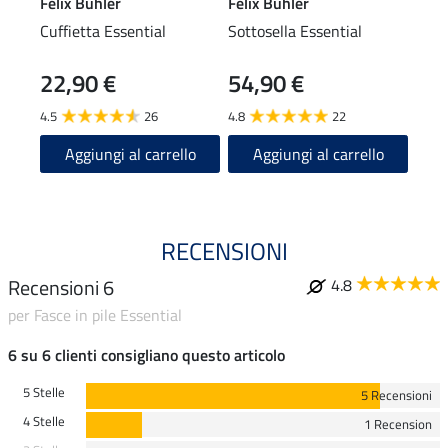
Felix Bühler
Felix Bühler
Feli
Cuffietta Essential
Sottosella Essential
Sott
Stan
22,90 €
54,90 €
37
4.5
26
4.8
22
4.8
Aggiungi al carrello
Aggiungi al carrello
A
RECENSIONI
Recensioni 6
4.8
per Fasce in pile Essential
6 su 6 clienti consigliano questo articolo
5 Stelle
5 Recensioni
4 Stelle
1 Recension