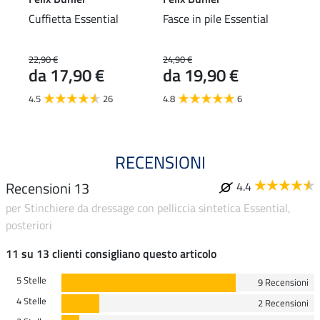
Cuffietta Essential
Fasce in pile Essential
Sott
22,90 €
24,90 €
54,90
da 17,90 €
da 19,90 €
da 
4.5
26
4.8
6
4.8
RECENSIONI
Recensioni 13
4.4
per Stinchiere da dressage con pelliccia sintetica Essential,
posteriori
11 su 13 clienti consigliano questo articolo
5 Stelle
9 Recensioni
4 Stelle
2 Recensioni