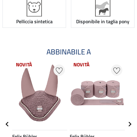
Pelliccia sintetica
Disponibile in taglia pony
ABBINABILE A
NOVITÀ
NOVITÀ
NO
Felix Bühler
Felix Bühler
Feli