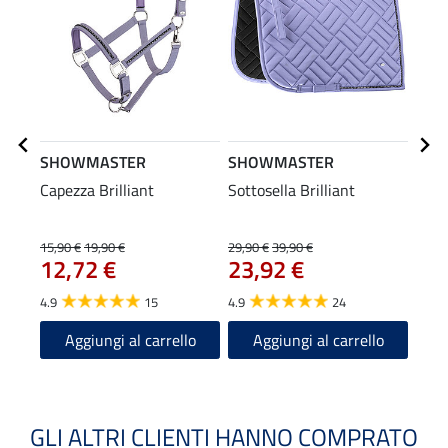
SHOWMASTER
SHOWMASTER
SHO
Capezza Brilliant
Sottosella Brilliant
Long
mosc
15,90 €
19,90 €
29,90 €
39,90 €
5,99 
12,72 €
23,92 €
4,7
4.9
15
4.9
24
4.9
Aggiungi al carrello
Aggiungi al carrello
A
GLI ALTRI CLIENTI HANNO COMPRATO