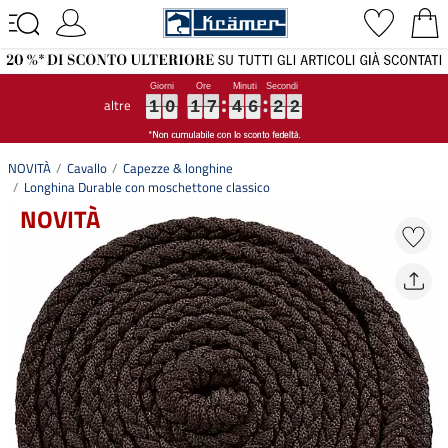
altre
1
1
1
0
0
0
1
1
1
7
7
7
4
4
4
6
6
6
2
2
2
1
2
1
0
1
7
4
6
2
1
2
NOVITÀ
Cavallo
Capezze & longhine
Longhina Durable con moschettone classico
NOVITÀ