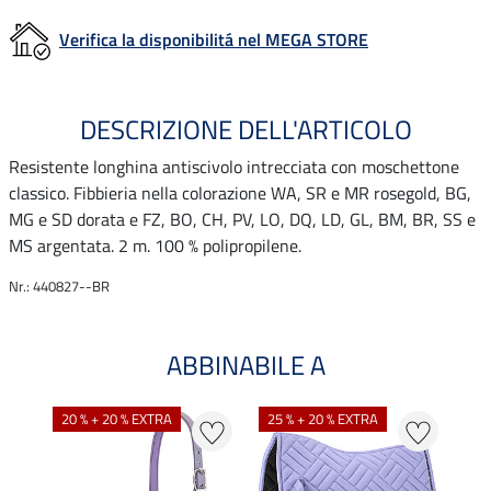
Verifica la disponibilitá nel MEGA STORE
DESCRIZIONE DELL'ARTICOLO
Resistente longhina antiscivolo intrecciata con moschettone
classico. Fibbieria nella colorazione WA, SR e MR rosegold, BG,
MG e SD dorata e FZ, BO, CH, PV, LO, DQ, LD, GL, BM, BR, SS e
MS argentata. 2 m. 100 % polipropilene.
Nr.: 440827--BR
ABBINABILE A
20 % + 20 % EXTRA
25 % + 20 % EXTRA
25