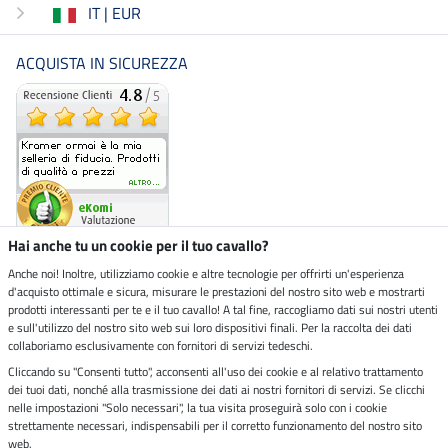
IT | EUR
ACQUISTA IN SICUREZZA
Hai anche tu un cookie per il tuo cavallo?
Anche noi! Inoltre, utilizziamo cookie e altre tecnologie per offrirti un'esperienza
d'acquisto ottimale e sicura, misurare le prestazioni del nostro sito web e mostrarti
Negozio ecosostenibile
prodotti interessanti per te e il tuo cavallo! A tal fine, raccogliamo dati sui nostri utenti
e sull'utilizzo del nostro sito web sui loro dispositivi finali. Per la raccolta dei dati
collaboriamo esclusivamente con fornitori di servizi tedeschi.
Spedizioni tramite
Cliccando su "Consenti tutto", acconsenti all'uso dei cookie e al relativo trattamento
dei tuoi dati, nonché alla trasmissione dei dati ai nostri fornitori di servizi. Se clicchi
Paga in sicurezza con
nelle impostazioni "Solo necessari", la tua visita proseguirà solo con i cookie
strettamente necessari, indispensabili per il corretto funzionamento del nostro sito
web.