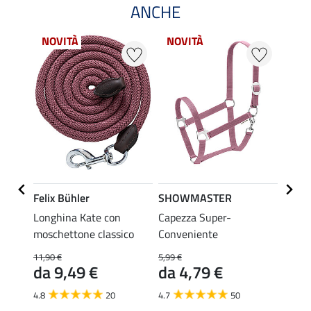
ANCHE
NOVITÀ
NOVITÀ
NOV
Felix Bühler
SHOWMASTER
SHO
con
Longhina Kate con
Capezza Super-
Longh
anico
moschettone classico
Conveniente
mosch
11,90 €
5,99 €
6,99 €
da 9,49 €
da 4,79 €
da 
4.8
20
4.7
50
4.6