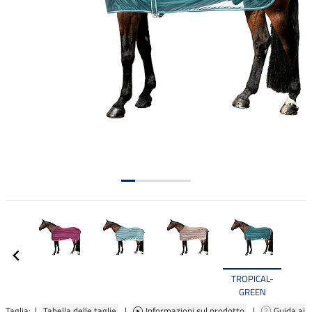
TROPICAL-
GREEN
Taglia: |
Tabella delle taglie
|
Informazioni sul prodotto
|
Guida ai