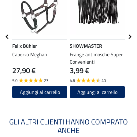
Felix Bühler
SHOWMASTER
SHO
Capezza Meghan
Frange antimosche Super-
Long
Convenienti
mosc
27,90 €
3,99 €
7,9
5.0
23
4.6
40
4.9
Aggiungi al carrello
Aggiungi al carrello
A
GLI ALTRI CLIENTI HANNO COMPRATO
ANCHE