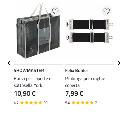
SHOWMASTER
Felix Bühler
THER
orto
Borsa per coperte e
Prolunga per cinghie
Protez
sottosella York
coperta
chius
10,90 €
7,99 €
6,9
4.7
20
5.0
7
4.8