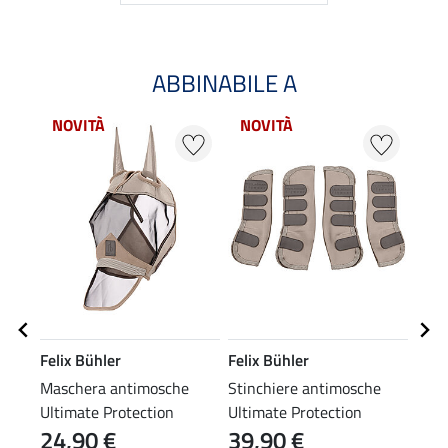
ABBINABILE A
NOVITÀ
NOVITÀ
Felix Bühler
Felix Bühler
Krä
Maschera antimosche
Stinchiere antimosche
Mosc
Ultimate Protection
Ultimate Protection
24,90 €
39,90 €
1,9