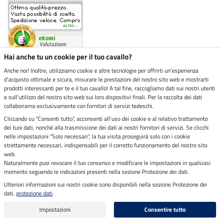
Hai anche tu un cookie per il tuo cavallo?
Anche noi! Inoltre, utilizziamo cookie e altre tecnologie per offrirti un'esperienza
d'acquisto ottimale e sicura, misurare le prestazioni del nostro sito web e mostrarti
Negozio ecosostenibile
prodotti interessanti per te e il tuo cavallo! A tal fine, raccogliamo dati sui nostri utenti
e sull'utilizzo del nostro sito web sui loro dispositivi finali. Per la raccolta dei dati
collaboriamo esclusivamente con fornitori di servizi tedeschi.
Spedizioni tramite
Cliccando su "Consenti tutto", acconsenti all'uso dei cookie e al relativo trattamento
dei tuoi dati, nonché alla trasmissione dei dati ai nostri fornitori di servizi. Se clicchi
Paga in sicurezza con
nelle impostazioni "Solo necessari", la tua visita proseguirà solo con i cookie
strettamente necessari, indispensabili per il corretto funzionamento del nostro sito
web.
Naturalmente puoi revocare il tuo consenso e modificare le impostazioni in qualsiasi
Note legali
momento seguendo le indicazioni presenti nella sezione Protezione dei dati.
Ulteriori informazioni sui nostri cookie sono disponibili nella sezione Protezione dei
dati.
protezione dati
.
Ultimo aggiornamento il 09.08.2026 alle 07:17
Tutti i prezzi in Euro includono l'IVA,
spese di spedizione escluse
Impostazioni
Consentire tutto