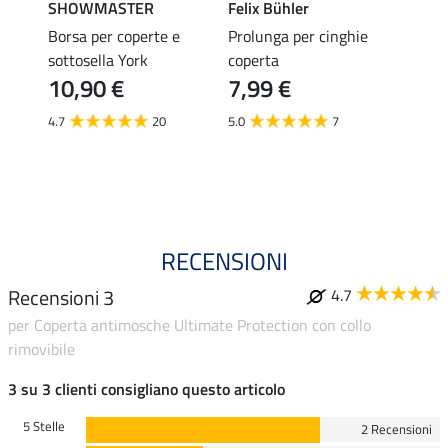
SHOWMASTER
Felix Bühler
THER
Borsa per coperte e
Prolunga per cinghie
Protez
ir IV
sottosella York
coperta
chius
10,90 €
7,99 €
6,9
4.7
20
5.0
7
4.8
RECENSIONI
Recensioni 3
4.7
per Coperta antimosche Ultimate Protection con collo
rimovibile
3 su 3 clienti consigliano questo articolo
5 Stelle
2 Recensioni