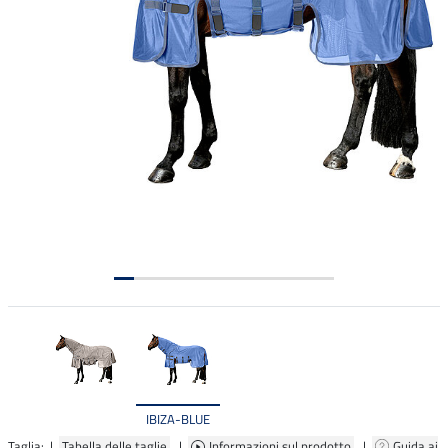
IBIZA-BLUE
Taglia: |
Tabella delle taglie
|
Informazioni sul prodotto
|
Guida ai