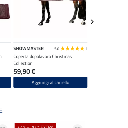
SHOWMASTER
SHOWMASTER
5.0
1
n
Coperta dopolavoro Christmas
Cuffietta Christmas
Collection
59,90 €
14,90 €
Aggiungi al carrello
Aggiungi a
E
22 % + 20 % EXTRA
20 % + 20 % EXTR