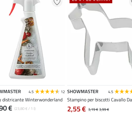
WMASTER
SHOWMASTER
4.5
12
4.5
y districante Winterwonderland
Stampino per biscotti Cavallo Da
90 €
2,55 €
(23,80 € / 1 l)
3,19 €
3,99 €