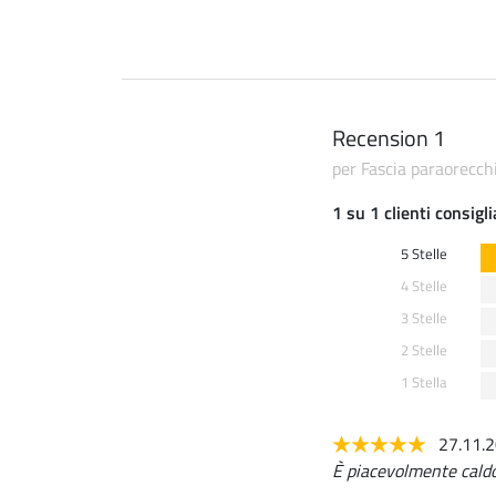
Recension 1
per Fascia paraorecch
1 su 1 clienti consigl
5 Stelle
4 Stelle
3 Stelle
2 Stelle
1 Stella
27.11.
È piacevolmente caldo