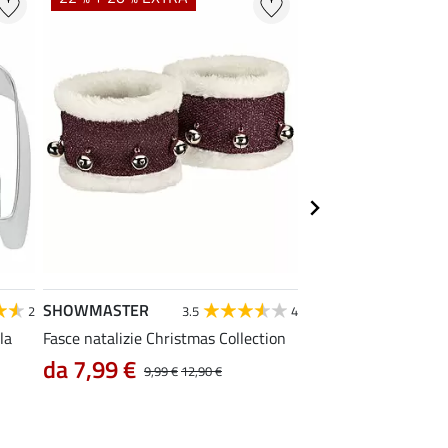
SHOWMASTER
SHOWMASTER
2
3.5
4
la
Fasce natalizie Christmas Collection
Stampino per biscott
da 7,99 €
2,55 €
9,99 €
12,90 €
3,19 €
3,99 €