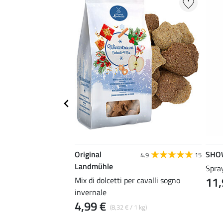
Original
SHO
4.9
15
Landmühle
per bambini Cozy
Spra
11,
Mix di dolcetti per cavalli sogno
invernale
4,99 €
(8,32 € / 1 kg)