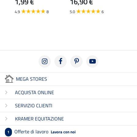
1,99 €
16,90 €
Elasti
19,90 
4.9
8
5.0
6
da 
4.8
MEGA STORES
ACQUISTA ONLINE
SERVIZIO CLIENTI
KRAMER EQUITAZIONE
Offerte di lavoro
Lavora con noi
1