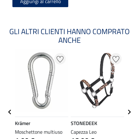
Aggiungi al carrello
GLI ALTRI CLIENTI HANNO COMPRATO
ANCHE
20 %
Krämer
STONEDEEK
STON
il
Moschettone multiuso
Capezza Leo
Masch