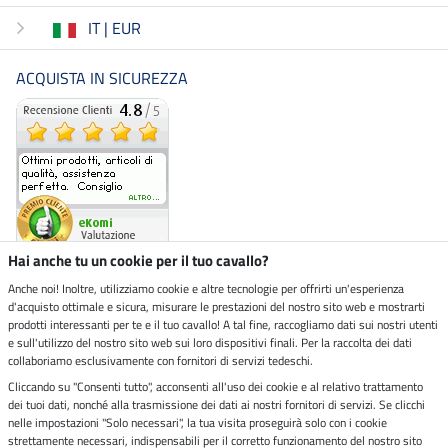
IT | EUR
ACQUISTA IN SICUREZZA
Hai anche tu un cookie per il tuo cavallo?
Anche noi! Inoltre, utilizziamo cookie e altre tecnologie per offrirti un'esperienza
d'acquisto ottimale e sicura, misurare le prestazioni del nostro sito web e mostrarti
Negozio ecosostenibile
prodotti interessanti per te e il tuo cavallo! A tal fine, raccogliamo dati sui nostri utenti
e sull'utilizzo del nostro sito web sui loro dispositivi finali. Per la raccolta dei dati
collaboriamo esclusivamente con fornitori di servizi tedeschi.
Spedizioni tramite
Cliccando su "Consenti tutto", acconsenti all'uso dei cookie e al relativo trattamento
dei tuoi dati, nonché alla trasmissione dei dati ai nostri fornitori di servizi. Se clicchi
Paga in sicurezza con
nelle impostazioni "Solo necessari", la tua visita proseguirà solo con i cookie
strettamente necessari, indispensabili per il corretto funzionamento del nostro sito