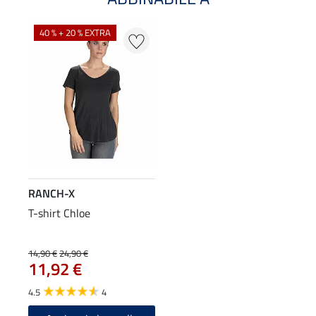
40 % + 20 % EXTRA
RANCH-X
T-shirt Chloe
14,90 €
24,90 €
11,92 €
4.5
4