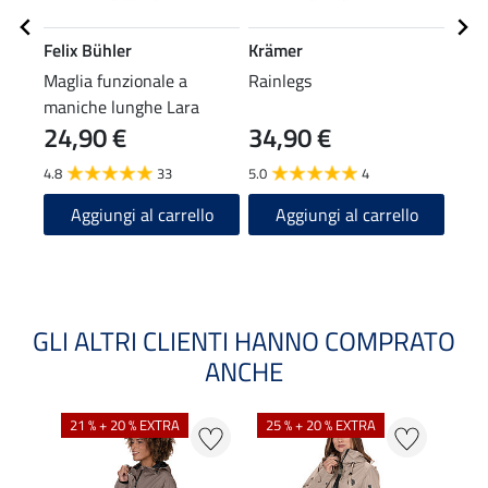
Felix Bühler
Krämer
Feli
Maglia funzionale a
Rainlegs
Pant
maniche lunghe Lara
funz
24,90 €
34,90 €
69
full
4.8
33
5.0
4
A
Aggiungi al carrello
Aggiungi al carrello
GLI ALTRI CLIENTI HANNO COMPRATO
ANCHE
NOV
21 % + 20 % EXTRA
25 % + 20 % EXTRA