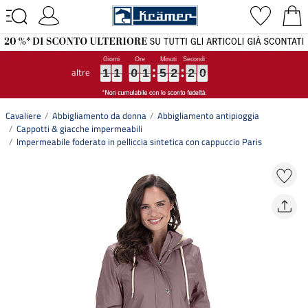
altre
1
1
1
1
1
1
0
0
0
1
1
1
5
5
5
2
2
2
2
2
2
0
0
0
1
1
0
1
5
2
2
0
Cavaliere
Abbigliamento da donna
Abbigliamento antipioggia
Cappotti & giacche impermeabili
Impermeabile foderato in pelliccia sintetica con cappuccio Paris