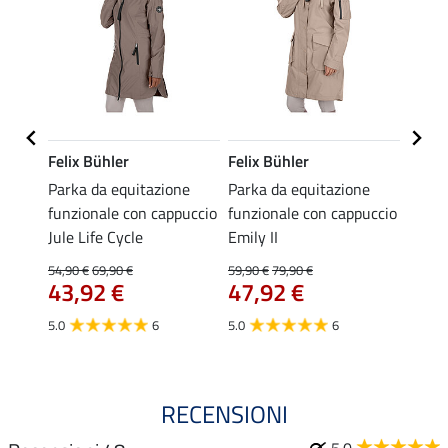
Felix Bühler
Felix Bühler
Felix
ato in
Parka da equitazione
Parka da equitazione
Cappo
con
funzionale con cappuccio
funzionale con cappuccio
funzi
Jule Life Cycle
Emily II
Enna
89,
54,90 €
69,90 €
59,90 €
79,90 €
43,92 €
47,92 €
5.0
5.0
6
5.0
6
RECENSIONI