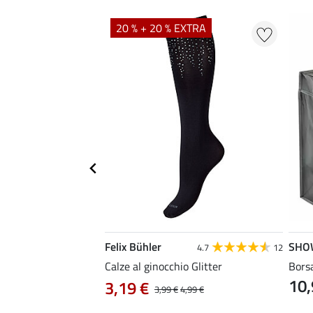
20 % + 20 % EXTRA
Felix Bühler
SHO
5.0
6
4.7
12
da equitazione
Calze al ginocchio Glitter
Borsa
10,
3,19 €
3,99 €
4,99 €