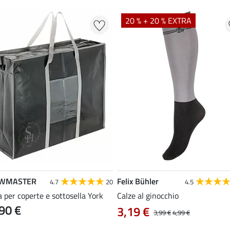
20 % + 20 % EXTRA
WMASTER
Felix Bühler
4.7
20
4.5
 per coperte e sottosella York
Calze al ginocchio
90 €
3,19 €
3,99 €
4,99 €