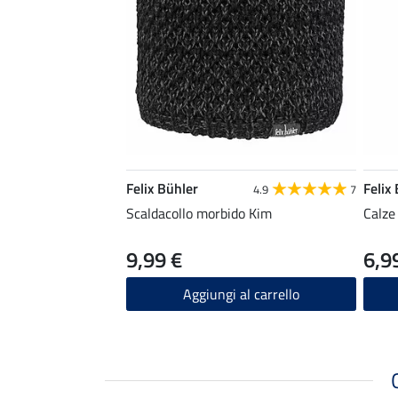
Felix Bühler
Felix
4.9
7
Scaldacollo morbido Kim
Calze
9,99 €
6,9
Aggiungi al carrello