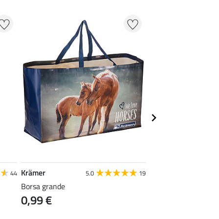
Krämer
SHOWMASTER
44
5.0
19
Borsa grande
Schiuma detergente 
0,99 €
paraschiena
11,90 €
(59,50 € / 1