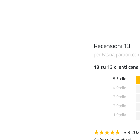
Recensioni 13
per Fascia paraorecch
13 su 13 clienti consi
5 Stelle
4 Stelle
3 Stelle
2 Stelle
1 Stella
3.3.20
Caldo piacevole #