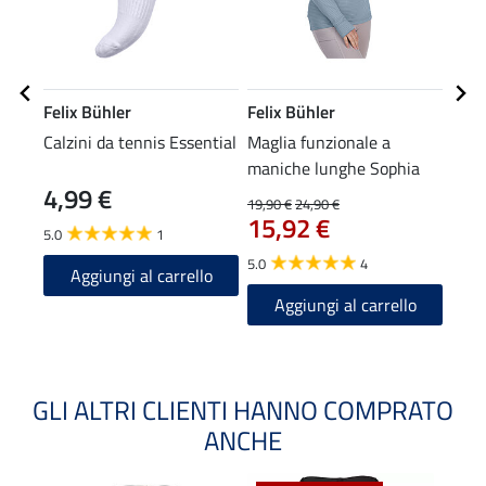
Felix Bühler
Felix Bühler
Feli
Calzini da tennis Essential
Maglia funzionale a
Calz
maniche lunghe Sophia
inve
4,99 €
19,90 €
24,90 €
5,99 
15,92 €
4,7
5.0
1
5.0
4
4.8
Aggiungi al carrello
Aggiungi al carrello
A
GLI ALTRI CLIENTI HANNO COMPRATO
ANCHE