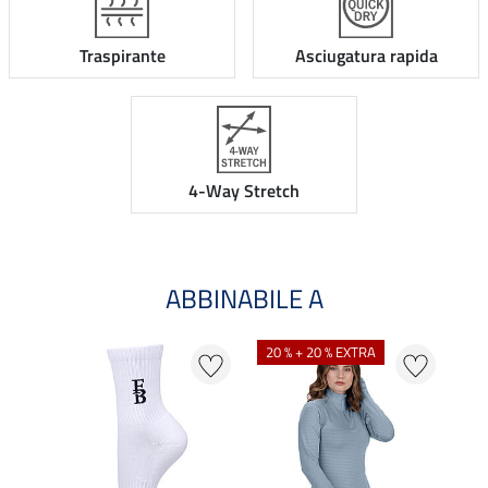
Traspirante
Asciugatura rapida
4-Way Stretch
ABBINABILE A
20 % + 20 % EXTRA
25