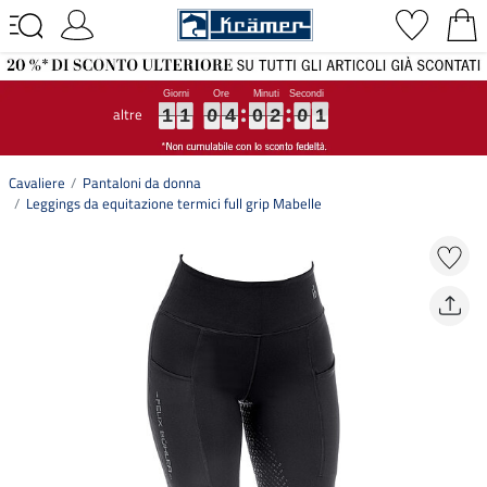
altre
1
1
1
1
1
1
0
0
0
4
4
4
0
0
0
2
2
2
0
0
0
0
0
0
1
1
0
4
0
2
0
0
Cavaliere
Pantaloni da donna
Leggings da equitazione termici full grip Mabelle