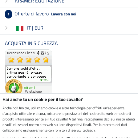
KRAMER EQUITAZIONE
Offerte di lavoro
Lavora con noi
1
IT | EUR
ACQUISTA IN SICUREZZA
Hai anche tu un cookie per il tuo cavallo?
Anche noi! Inoltre, utilizziamo cookie e altre tecnologie per offrirti un'esperienza
d'acquisto ottimale e sicura, misurare le prestazioni del nostro sito web e mostrarti
Negozio ecosostenibile
prodotti interessanti per te e il tuo cavallo! A tal fine, raccogliamo dati sui nostri utenti
e sull'utilizzo del nostro sito web sui loro dispositivi finali. Per la raccolta dei dati
collaboriamo esclusivamente con fornitori di servizi tedeschi.
Spedizioni tramite