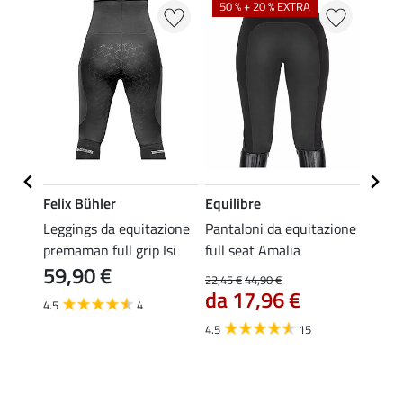
50 % + 20 % EXTRA
20 %
Felix Bühler
Equilibre
Equil
zione
Leggings da equitazione
Pantaloni da equitazione
Leggi
anda
premaman full grip Isi
full seat Amalia
full g
59,90 €
22,45 €
44,90 €
49,90 
da 17,96 €
da 
4.5
4
4.5
15
4.8