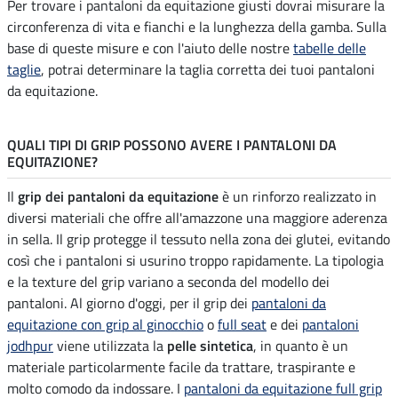
Per trovare i pantaloni da equitazione giusti dovrai misurare la
circonferenza di vita e fianchi e la lunghezza della gamba. Sulla
base di queste misure e con l'aiuto delle nostre
tabelle delle
taglie
, potrai determinare la taglia corretta dei tuoi pantaloni
da equitazione.
QUALI TIPI DI GRIP POSSONO AVERE I PANTALONI DA
EQUITAZIONE?
Il
grip dei pantaloni da equitazione
è un rinforzo realizzato in
diversi materiali che offre all'amazzone una maggiore aderenza
in sella. Il grip protegge il tessuto nella zona dei glutei, evitando
così che i pantaloni si usurino troppo rapidamente. La tipologia
e la texture del grip variano a seconda del modello dei
pantaloni. Al giorno d'oggi, per il grip dei
pantaloni da
equitazione con grip al ginocchio
o
full seat
e dei
pantaloni
jodhpur
viene utilizzata la
pelle sintetica
, in quanto è un
materiale particolarmente facile da trattare, traspirante e
molto comodo da indossare. I
pantaloni da equitazione full grip