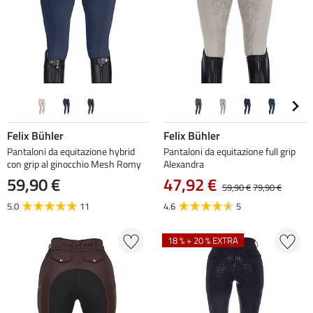
Felix Bühler
Felix Bühler
Pantaloni da equitazione hybrid
Pantaloni da equitazione full grip
con grip al ginocchio Mesh Romy
Alexandra
59,90 €
47,92 €
59,90 €
79,90 €
5.0
11
4.6
5
18 % + 20 % EXTRA