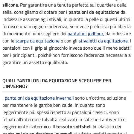
silicone
. Per garantire una tenuta perfetta sul quartiere della
sella, consigliamo di optare per i
pantaloni da equitazione
da
indossare assieme agli stivali, in quanto la pelle di questi ultimi
fornisce una maggiore aderenza. Se invece preferisci più libertà
di movimento puoi scegliere dei
pantaloni jodhpur
, da indossare
con le
scarpe da equitazione
o con gli
stivaletti da equitazione
. I
pantaloni con il grip al ginocchio invece sono quelli meno adatti
per i principianti, poiché non forniscono l'aderenza necessaria a
garantire un assetto equilibrato.
QUALI PANTALONI DA EQUITAZIONE SCEGLIERE PER
L'INVERNO?
I
pantaloni da equitazione invernali
sono un'ottima soluzione
per mantenere le gambe ben calde, in quanto sono
leggermente più spessi rispetto ai pantaloni classici, sono
felpati all'interno e talvolta realizzati in softshell antivento e
leggermente isotermico. Il
tessuto softshell
bi-elastico dei
pantaloni da equitazione invernali
si adatta perfettamente al