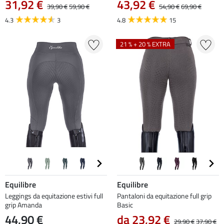
31,92 €
43,92 €
39,90 €
59,90 €
54,90 €
69,90 €
4.3
3
4.8
15
21 % + 20 % EXTRA
Equilibre
Equilibre
Leggings da equitazione estivi full
Pantaloni da equitazione full grip
grip Amanda
Basic
44,90 €
da 23,92 €
29,90 €
37,90 €