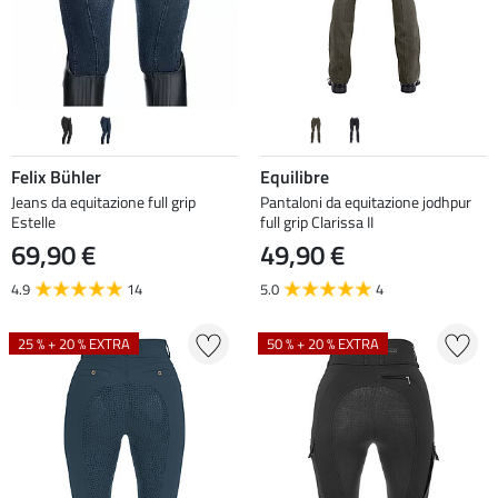
Felix Bühler
Equilibre
Jeans da equitazione full grip
Pantaloni da equitazione jodhpur
Estelle
full grip Clarissa II
69,90 €
49,90 €
4.9
14
5.0
4
25 % + 20 % EXTRA
50 % + 20 % EXTRA