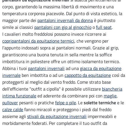
corpo, garantendo la massima libertà di movimento e una
temperatura corporea piacevole. Dal punto di vista estetico, la
maggior parte dei
pantaloni invernali da donna
è piuttosto
simile ai classici
pantaloni con gip al ginocchio
o
full seat
.
I cavalieri molto freddolosi possono invece ricorrere ai
copripantaloni da equitazione termici
, che vengono per
l'appunto indossati sopra ai pantaloni normali. Grazie al grip,
garantiscono una buona tenuta in sella mentre la soffice
imbottitura in poliestere offre un ottimo isolamento termico.
Abbina i tuoi
pantaloni invernali
ad una
giacca da equitazione
invernale
ben imbottita o ad un
cappotto da equitazione
così da
proteggerti al meglio dal vento freddo. Come strato base
dell'efficiente "outfit a cipolla" è possibile utilizzare
biancheria
intima funzionale
ed aderente da combinare poi con
maglie
,
pullover
pesanti o pratiche
felpe o pile
. Le
solette termiche
e le
calze calde
fanno miracoli e proteggono i piedi dal freddo
assieme agli
stivali da equitazione invernali
impermeabili e
morbidamente foderati. Per completare il tuo outfit da