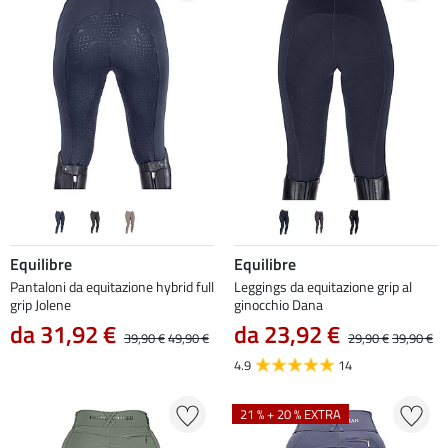
Equilibre
Equilibre
Pantaloni da equitazione hybrid full
Leggings da equitazione grip al
grip Jolene
ginocchio Dana
da 31,92 €
da 23,92 €
39,90 €
49,90 €
29,90 €
39,90 €
4.9
14
21 % + 20 % EXTRA