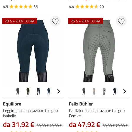
4.9
35
4.4
20
20 % + 20 % EXTRA
25 % + 20 % EXTRA
Equilibre
Felix Bühler
Leggings da equitazione full grip
Pantaloni da equitazione full grip
Isabelle
Femke
da 31,92 €
da 47,92 €
39,90 €
49,90 €
59,90 €
79,90 €