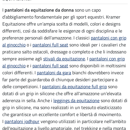
I
pantaloni da equitazione da donna
sono un capo
d'abbigliamento fondamentale per gli sport equestri. Kramer
Equitazione offre un'ampia scelta di modelli, colori e designs
differenti, così da soddisfare le esigenze di ogni disciplina e le
preferenze personali dell'amazzone. I classici
pantaloni con grip
al ginocchio
o i
pantaloni full seat
sono ideali per i cavalieri che
praticano salto ostacoli, dressage o completo e che li indossano
sempre assieme agli
stivali da equitazione
. I
pantaloni con grip
al ginocchio
e i
pantaloni full seat
sono disponibili in moltissimi
colori differenti. I
pantaloni da gara
bianchi dovrebbero invece
far parte del guardaroba di chiunque desideri partecipare a
delle competizioni. I
pantaloni da equitazione full grip
sono
dotati di un grip in silicone che offre all'amazzone un'elevata
aderenza in sella. Anche i
leggings da equitazione
sono dotati di
grip in silicone, ma sono realizzati in un tessuto elasticizzato
che garantisce un eccellente comfort e libertà di movimento.
I
pantaloni jodhpur
vengono utilizzati in particolare nell'ambito
dell'equitazione a livello amatoriale, nel trekking e nella monta