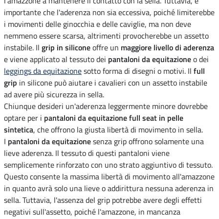
l'amazzone a mantenere il contatto con la sella. Tuttavia, è
importante che l'aderenza non sia eccessiva, poiché limiterebbe
i movimenti delle ginocchia e delle caviglie, ma non deve
nemmeno essere scarsa, altrimenti provocherebbe un assetto
instabile. Il
grip in silicone
offre un
maggiore livello di aderenza
e viene applicato al tessuto dei
pantaloni da equitazione
o dei
leggings da equitazione
sotto forma di disegni o motivi. Il
full
grip
in silicone può aiutare i cavalieri con un assetto instabile
ad avere più sicurezza in sella.
Chiunque desideri un'aderenza leggermente minore dovrebbe
optare per i
pantaloni da equitazione full seat in pelle
sintetica
, che offrono la giusta libertà di movimento in sella.
I
pantaloni da equitazione
senza grip offrono solamente una
lieve aderenza. Il tessuto di questi pantaloni viene
semplicemente rinforzato con uno strato aggiuntivo di tessuto.
Questo consente la massima libertà di movimento all'amazzone
in quanto avrà solo una lieve o addirittura nessuna aderenza in
sella. Tuttavia, l'assenza del grip potrebbe avere degli effetti
negativi sull'assetto, poiché l'amazzone, in mancanza