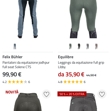
Felix Bühler
Equilibre
Pantaloni da equitazione jodhpur
Leggings da equitazione full grip
full seat Solene CTS
Libby
99,90 €
da 35,90 €
44,90 €
4.2
6
4.8
6
NOVITÀ
50 % + 20 % EXTRA