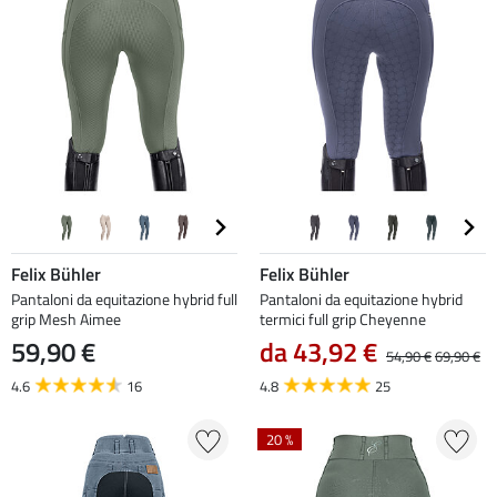
Felix Bühler
Felix Bühler
Pantaloni da equitazione hybrid full
Pantaloni da equitazione hybrid
grip Mesh Aimee
termici full grip Cheyenne
59,90 €
da 43,92 €
54,90 €
69,90 €
4.6
16
4.8
25
20 %