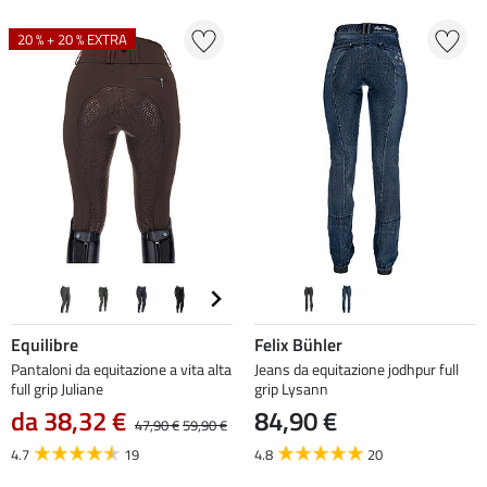
20 % + 20 % EXTRA
Equilibre
Felix Bühler
Pantaloni da equitazione a vita alta
Jeans da equitazione jodhpur full
full grip Juliane
grip Lysann
da 38,32 €
84,90 €
47,90 €
59,90 €
4.7
19
4.8
20