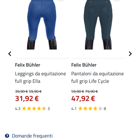
Felix Bühler
Felix Bühler
Felix
azione
Leggings da equitazione
Pantaloni da equitazione
Leggi
hleen
full grip Ella
full grip Life Cycle
full g
39,90 €
59,90 €
59,90 €
79,90 €
59,90 
31,92 €
47,92 €
da 
4.3
3
4.1
8
4.8
Domande frequenti