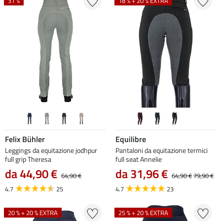
31 %
18 % + 20 % EXTRA
Felix Bühler
Equilibre
Leggings da equitazione jodhpur
Pantaloni da equitazione termici
full grip Theresa
full seat Annelie
da 44,90 €
da 31,96 €
64,90 €
64,90 €
79,90 €
4.7
25
4.7
23
20 % + 20 % EXTRA
25 % + 20 % EXTRA