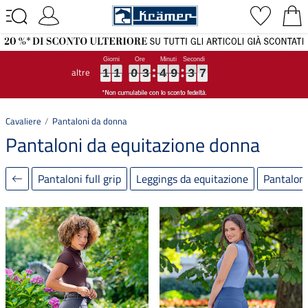
altre
1
1
1
1
1
1
0
0
0
3
3
3
4
4
4
9
9
9
3
3
3
5
4
5
1
1
0
3
4
9
3
4
Cavaliere
Pantaloni da donna
Pantaloni da equitazione donna
Pantaloni full grip
Leggings da equitazione
Pantaloni