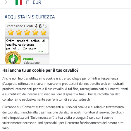
IT | EUR
ACQUISTA IN SICUREZZA
Hai anche tu un cookie per il tuo cavallo?
Anche noi! Inoltre, utilizziamo cookie e altre tecnologie per offrirti un'esperienza
d'acquisto ottimale e sicura, misurare le prestazioni del nostro sito web e mostrarti
Negozio ecosostenibile
prodotti interessanti per te e il tuo cavallo! A tal fine, raccogliamo dati sui nostri utenti
e sull'utilizzo del nostro sito web sui loro dispositivi finali. Per la raccolta dei dati
collaboriamo esclusivamente con fornitori di servizi tedeschi.
Spedizioni tramite
Cliccando su "Consenti tutto", acconsenti all'uso dei cookie e al relativo trattamento
dei tuoi dati, nonché alla trasmissione dei dati ai nostri fornitori di servizi. Se clicchi
Paga in sicurezza con
nelle impostazioni "Solo necessari", la tua visita proseguirà solo con i cookie
strettamente necessari, indispensabili per il corretto funzionamento del nostro sito
web.