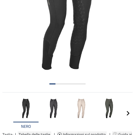
NERO
Taglia: |
Tabella delle taglie
|
Informazioni sul prodotto
|
Guida ai