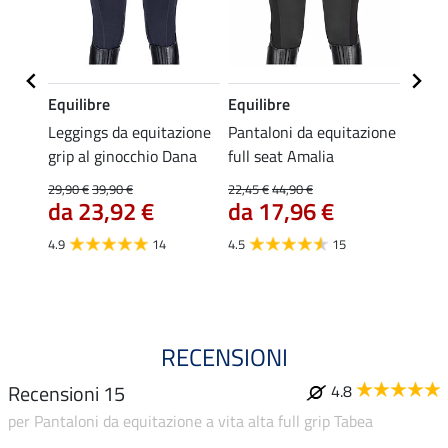
Equilibre
Equilibre
Felix
azione
Leggings da equitazione
Pantaloni da equitazione
Leggi
ip
grip al ginocchio Dana
full seat Amalia
prema
59,
29,90 €
39,90 €
22,45 €
44,90 €
da 23,92 €
da 17,96 €
4.5
4.9
14
4.5
15
RECENSIONI
Recensioni 15
4.8
per Pantaloni da equitazione a vita alta full grip Tabea