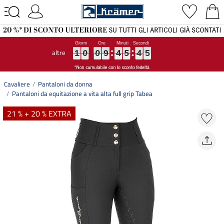
altre
1
1
1
0
0
0
0
0
0
9
9
9
4
4
4
5
5
5
4
4
4
4
4
4
1
0
0
9
4
5
4
4
Cavaliere
Pantaloni da donna
Pantaloni da equitazione a vita alta full grip Tabea
21 % + 20 % EXTRA