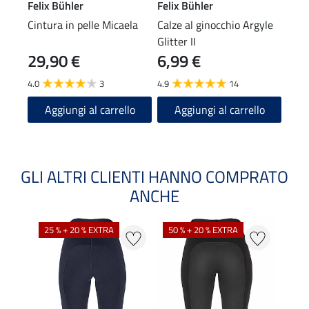
Felix Bühler
Felix Bühler
Feli
Cintura in pelle Micaela
Calze al ginocchio Argyle
Polo
Glitter II
29,90 €
6,99 €
29
4.0
3
4.9
14
4.8
Aggiungi al carrello
Aggiungi al carrello
A
GLI ALTRI CLIENTI HANNO COMPRATO
ANCHE
25 % + 20 % EXTRA
50 % + 20 % EXTRA