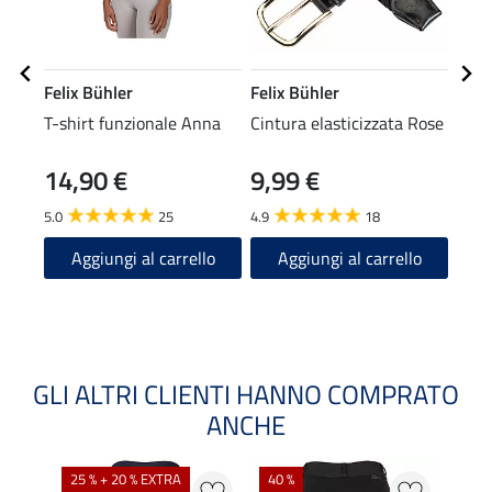
Felix Bühler
Felix Bühler
Feli
T-shirt funzionale Anna
Cintura elasticizzata Rose
Calz
14,90 €
9,99 €
5,49 
4,3
5.0
25
4.9
18
4.8
Aggiungi al carrello
Aggiungi al carrello
A
GLI ALTRI CLIENTI HANNO COMPRATO
ANCHE
25 % + 20 % EXTRA
40 %