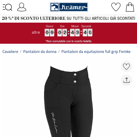
altre
0
0
0
9
9
9
0
0
0
2
2
2
4
4
4
3
3
3
4
4
4
5
5
5
0
9
0
2
4
3
4
5
Cavaliere
Pantaloni da donna
Pantaloni da equitazione full grip Femke