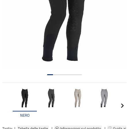
NERO
Taglia: |
Tabella delle taglie
|
Informazioni sul prodotto
|
Guida ai