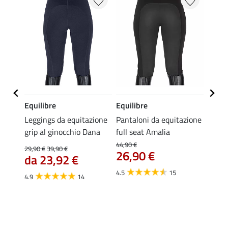
Equilibre
Equilibre
Felix
azione
Leggings da equitazione
Pantaloni da equitazione
Leggi
ip
grip al ginocchio Dana
full seat Amalia
prema
59,
44,90 €
29,90 €
39,90 €
26,90 €
da 23,92 €
4.5
4.5
15
4.9
14