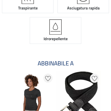
Traspirante
Asciugatura rapida
Idrorepellente
ABBINABILE A
21