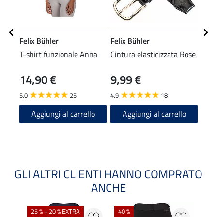
Felix Bühler
Felix Bühler
Feli
T-shirt funzionale Anna
Cintura elasticizzata Rose
Calz
14,90 €
9,99 €
5,49 
4,3
5.0
25
4.9
18
4.8
Aggiungi al carrello
Aggiungi al carrello
A
GLI ALTRI CLIENTI HANNO COMPRATO
ANCHE
25 % + 20 % EXTRA
40 %