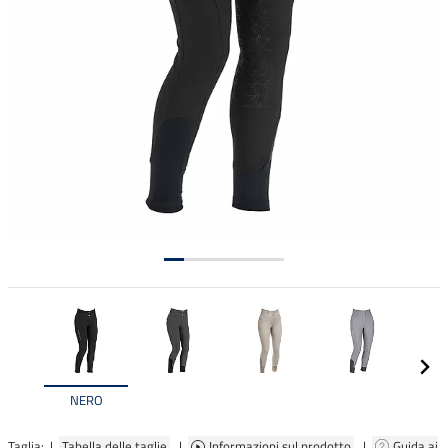
NERO
Taglia: |
Tabella delle taglie
|
Informazioni sul prodotto
|
Guida ai