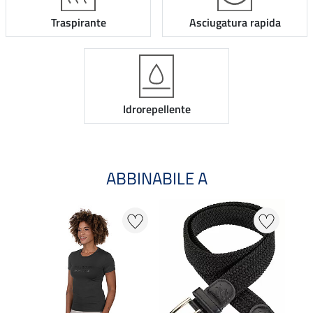
Traspirante
Asciugatura rapida
Idrorepellente
ABBINABILE A
21