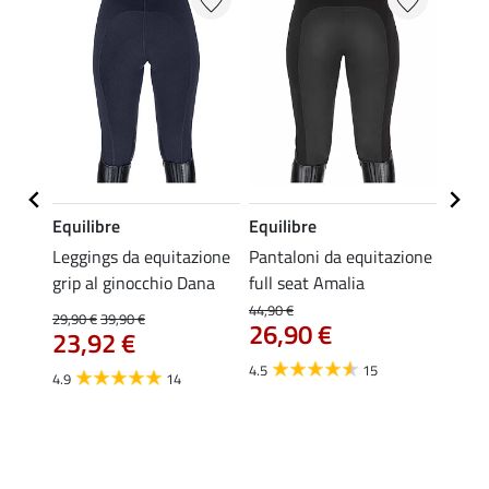
Equilibre
Equilibre
Felix
azione
Leggings da equitazione
Pantaloni da equitazione
Leggi
ip
grip al ginocchio Dana
full seat Amalia
prema
59,
44,90 €
29,90 €
39,90 €
26,90 €
23,92 €
4.5
4.5
15
4.9
14