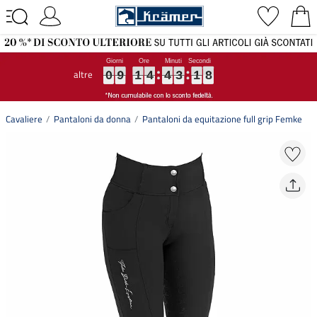
altre
0
0
0
9
9
9
1
1
1
4
4
4
4
4
4
3
3
3
1
1
1
7
7
7
0
9
1
4
4
3
1
7
Cavaliere
Pantaloni da donna
Pantaloni da equitazione full grip Femke