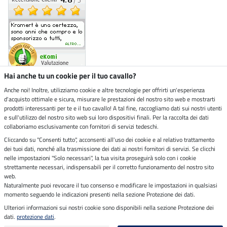
Hai anche tu un cookie per il tuo cavallo?
Anche noi! Inoltre, utilizziamo cookie e altre tecnologie per offrirti un'esperienza
d'acquisto ottimale e sicura, misurare le prestazioni del nostro sito web e mostrarti
Negozio ecosostenibile
prodotti interessanti per te e il tuo cavallo! A tal fine, raccogliamo dati sui nostri utenti
e sull'utilizzo del nostro sito web sui loro dispositivi finali. Per la raccolta dei dati
collaboriamo esclusivamente con fornitori di servizi tedeschi.
Spedizioni tramite
Cliccando su "Consenti tutto", acconsenti all'uso dei cookie e al relativo trattamento
dei tuoi dati, nonché alla trasmissione dei dati ai nostri fornitori di servizi. Se clicchi
Paga in sicurezza con
nelle impostazioni "Solo necessari", la tua visita proseguirà solo con i cookie
strettamente necessari, indispensabili per il corretto funzionamento del nostro sito
web.
Naturalmente puoi revocare il tuo consenso e modificare le impostazioni in qualsiasi
momento seguendo le indicazioni presenti nella sezione Protezione dei dati.
Note legali
Ulteriori informazioni sui nostri cookie sono disponibili nella sezione Protezione dei
dati.
protezione dati
.
Ultimo aggiornamento il 07.08.2026 alle 07:07