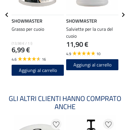
SHOWMASTER
SHOWMASTER
SHO
Grasso per cuoio
Salviette per la cura del
Cura 
cuoio
One
11,90 €
(13,98 € / 1 l)
(25,80
6,99 €
12
4.9
10
4.6
16
4.8
Aggiungi al carrello
Aggiungi al carrello
A
GLI ALTRI CLIENTI HANNO COMPRATO
ANCHE
22 %