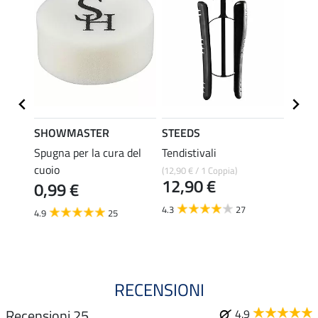
SHOWMASTER
STEEDS
effax
Spugna per la cura del
Tendistivali
Deter
cuoio
per st
(12,90 € / 1 Coppia)
12,90 €
0,99 €
8,49 €
6,7
4.3
27
4.9
25
4.8
RECENSIONI
Recensioni 25
4.9