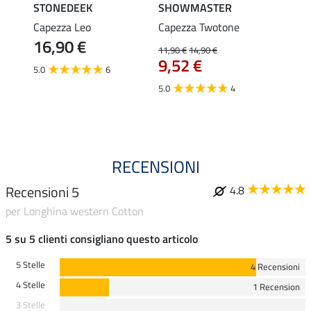
STONEDEEK
SHOWMASTER
Felix
 con
Capezza Leo
Capezza Twotone
Longh
16,90 €
anico
mosch
11,90 €
14,90 €
9,52 €
11,90 
5.0
6
da 
5.0
4
4.8
RECENSIONI
Recensioni 5
4.8
per Longhina western Cotton
5 su 5 clienti consigliano questo articolo
5 Stelle
4 Recensioni
4 Stelle
1 Recension
3 Stelle