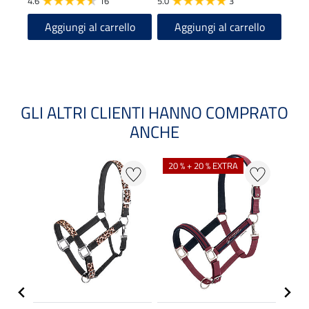
4.6
16
5.0
3
5.0
Aggiungi al carrello
Aggiungi al carrello
A
GLI ALTRI CLIENTI HANNO COMPRATO
ANCHE
NOV
20 % + 20 % EXTRA