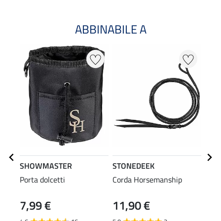
ABBINABILE A
SHOWMASTER
STONEDEEK
STO
Porta dolcetti
Corda Horsemanship
Hors
Delu
7,99 €
11,90 €
29